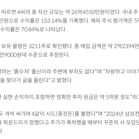
따르면 A씨의 총 자산 규모는 약 26억4550만원이었다. 국내 
9만원으로 수익률은 153.14%를 기록했다. 해외 주식 평가액은 5
수익률은 70.84%로 나타났다.
보유 물량은 3211주로 확인됐다. 총 매입 금액은 약 2억2394
만9000원대 수준으로 추정된다.
말하는 '흙수저' 출신이라 주변에 부자도 없다"며 "자랑하고 이야
을 찾다가 글을 올린다"고 밝혔다.
안 실현 손익까지 포함하면 정확한 투자 원금은 약 5억원 정도"라
두 개씩 써가며 X같이 시드(종잣돈)를 불렸다"며 "2024년 삼성
과 파운드리가 망했다고 주가가 폭락했을 때부터 꾸준히 사 모았던
.