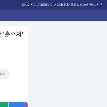
디시인사이드
갤러리
마이너갤
미니갤
인물갤
갤로그
이벤트
디시콘
 '흙수저'