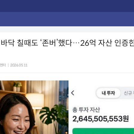
바닥 칠때도 ‘존버’했다…26억 자산 인증한
엔터
|
2026.05.11