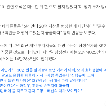
도체 관련 주식은 매수한 뒤 한 주도 팔지 않았다"며 장기 투자 
 네티즌들은 "6년 만에 20억 자산을 형성한 게 대단하다", "흙
원금 5억원을 어떻게 모았는지 궁금하다" 등의 반응을 보였다.
소에 따르면 최근 개인 투자자들의 대량 주문은 삼성전자와 SK
 집중된 것으로 나타났다. 지난달 삼성전자에는 20만4025건의 
닉스에는 14만2668건이 집계됐다.
기계인가"…10년 원룸 살며 8억 보낸 기러기 아빠, 모녀 호화생활에 
 알고도 운행한 화물차 기사…사람 죽였는데 '집행유예' 그쳐
국인 건들면 패가망신' 호언장담…상대국 따라 달라지나?"
삼촌이란다"…하정우, 초등생 손편지에 화들짝
욱, 배에 불 지르고 혼자 도망…배신의 대가 보여줘야"