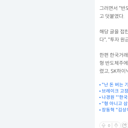
그러면서 "반
고 덧붙였다.
해당 글을 접한
다", "투자 
한편 한국거래
형 반도체주에
렸고, SK하이
"난 돈 버는 
브레이크 고장
나경원 "'한
"형 아니고 
장동혁 "김상
0