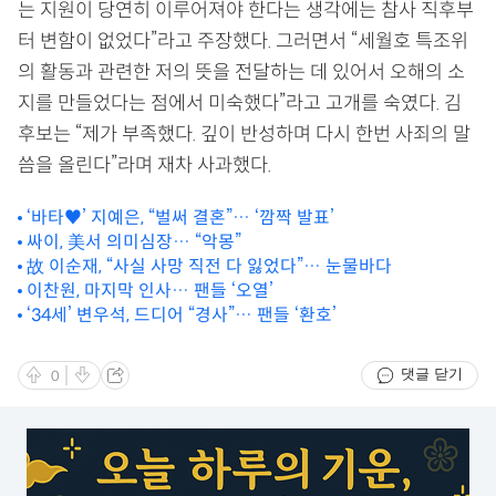
는 지원이 당연히 이루어져야 한다는 생각에는 참사 직후부
터 변함이 없었다”라고 주장했다. 그러면서 “세월호 특조위
의 활동과 관련한 저의 뜻을 전달하는 데 있어서 오해의 소
지를 만들었다는 점에서 미숙했다”라고 고개를 숙였다. 김
후보는 “제가 부족했다. 깊이 반성하며 다시 한번 사죄의 말
씀을 올린다”라며 재차 사과했다.
‘바타♥’ 지예은, “벌써 결혼”… ‘깜짝 발표’
싸이, 美서 의미심장… “악몽”
故 이순재, “사실 사망 직전 다 잃었다”… 눈물바다
이찬원, 마지막 인사… 팬들 ‘오열’
‘34세’ 변우석, 드디어 “경사”… 팬들 ‘환호’
댓글 닫기
0