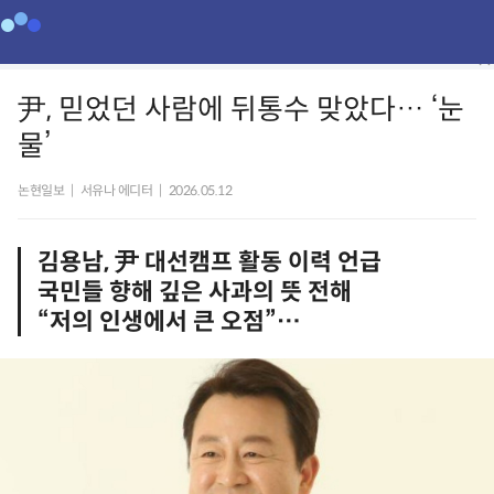
尹, 믿었던 사람에 뒤통수 맞았다… ‘눈
물’
논현일보
|
서유나 에디터
|
2026.05.12
김용남, 尹 대선캠프 활동 이력 언급
국민들 향해 깊은 사과의 뜻 전해
“저의 인생에서 큰 오점”…