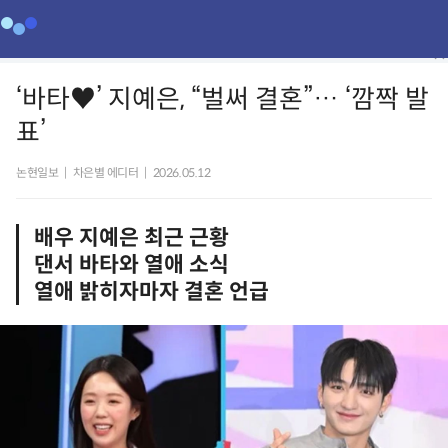
‘바타♥’ 지예은, “벌써 결혼”… ‘깜짝 발
표’
논현일보
|
차은별 에디터
|
2026.05.12
배우 지예은 최근 근황
댄서 바타와 열애 소식
열애 밝히자마자 결혼 언급