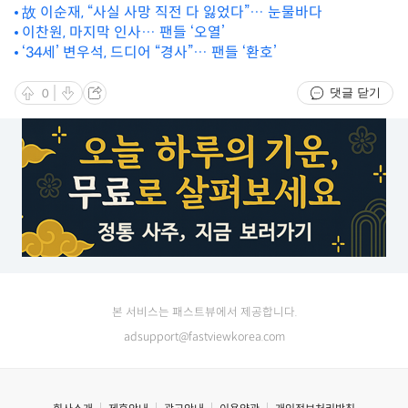
故 이순재, “사실 사망 직전 다 잃었다”… 눈물바다
이찬원, 마지막 인사… 팬들 ‘오열’
‘34세’ 변우석, 드디어 “경사”… 팬들 ‘환호’
댓글 닫기
0
본 서비스는 패스트뷰에서 제공합니다.
adsupport@fastviewkorea.com