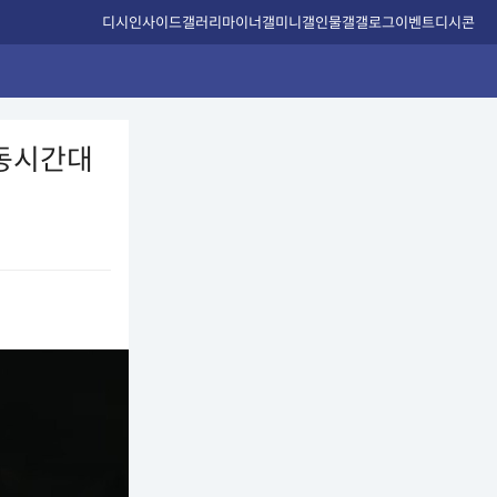
디시인사이드
갤러리
마이너갤
미니갤
인물갤
갤로그
이벤트
디시콘
 동시간대