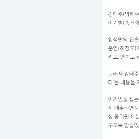
강태주(박해수
이기범(송건희
임석만의 진술
준영(허정도)
키고, 면회도
그러자 강태주
다’는 내용을 
이기범을 잡는
지 대두되면서
성 동위원소 
꾸도록 만들었