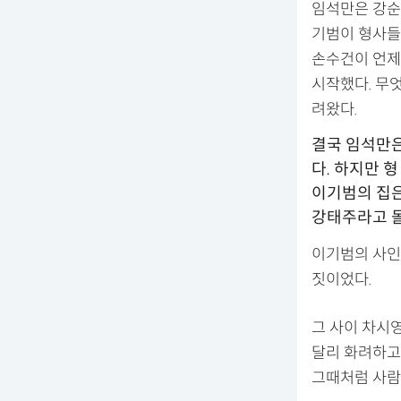
임석만은 강순
기범이 형사들
손수건이 언제
시작했다. 무
려왔다.
결국 임석만은
다. 하지만 
이기범의 집은
강태주라고 
이기범의 사인
짓이었다.
그 사이 차시
달리 화려하고
그때처럼 사람