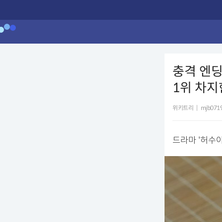
충격 엔딩
1위 차지
위키트리
|
mjb0719
드라마 '허수