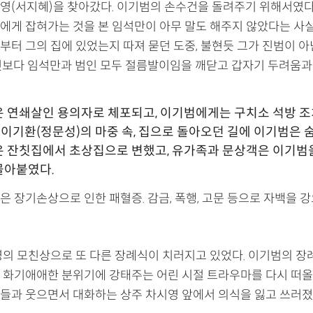
영(서지혜)을 찾아갔다. 이기범의 손수건을 돌려주기 위해서였다
에게 잡혀가는 것을 본 임석만이 아무 말도 해주지 않았다는 사
부터 그의 집에 있었는지 따져 묻던 도중, 불현듯 그가 진범이 
엇보다 임석만과 범인 모두 절름발이임을 깨닫고 갑자기 두려움과
 연쇄살인 용의자로 체포되고, 이기범에게는 구치소 석방 
형 이기환(정문성)의 마중 속, 집으로 돌아오던 길에 이기범은 
 잔칫집에서 초상집으로 변했고, 유가족과 문상객은 이기범
몰아붙였다.
은 장기손상으로 인한 패혈증. 감금, 폭행, 고문 등으로 자백을 
영의 모친상으로 또 다른 장례식이 치러지고 있었다. 이기범의 장
 화기애애한 분위기에 강태주는 어린 시절 트라우마를 다시 떠올
들과 웃으면서 대화하는 상주 차시영 앞에서 의식을 잃고 쓰러졌