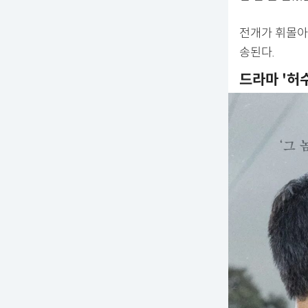
전개가 휘몰아치
송된다.
드라마 '허