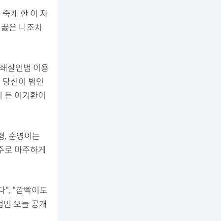
 죽게 한 이 자
 꿇은 나조차
연쇄살인범 이용
 당신이 범인
이 든 이기환이
형, 순영이는
태주로 마주하게
", "깜빡이도
"범인 오늘 공개