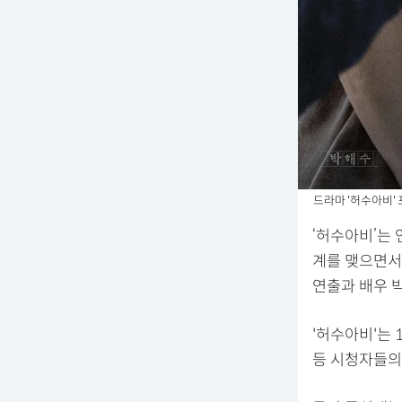
드라마 '허수아비' 포
‘허수아비’는
계를 맺으면서 
연출과 배우 
'허수아비'는 
등 시청자들의