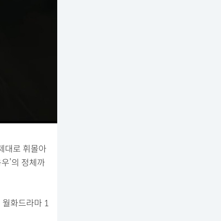
 제대로 휘몰아
용우’의 정체까
및 월화드라마 1