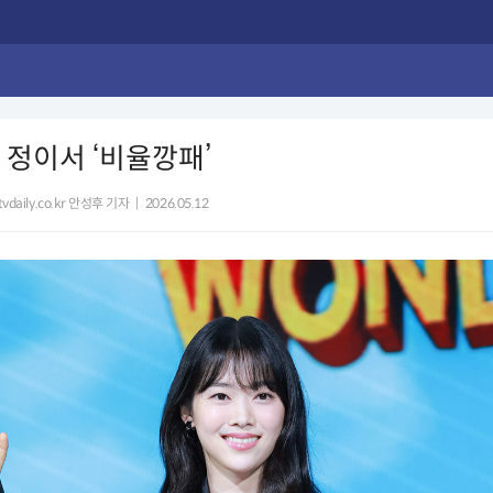
] 정이서 ‘비율깡패’
vdaily.co.kr 안성후 기자
|
2026.05.12