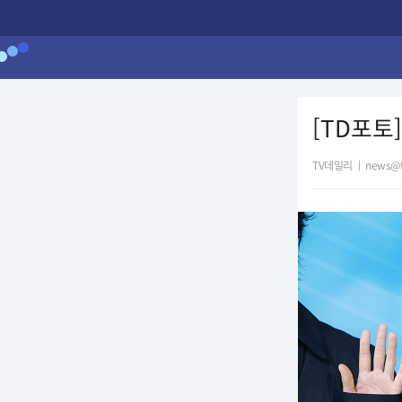
[TD포토
TV데일리
|
news@t