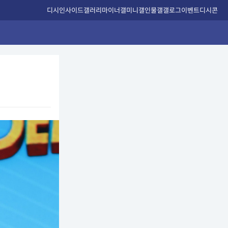
디시인사이드
갤러리
마이너갤
미니갤
인물갤
갤로그
이벤트
디시콘