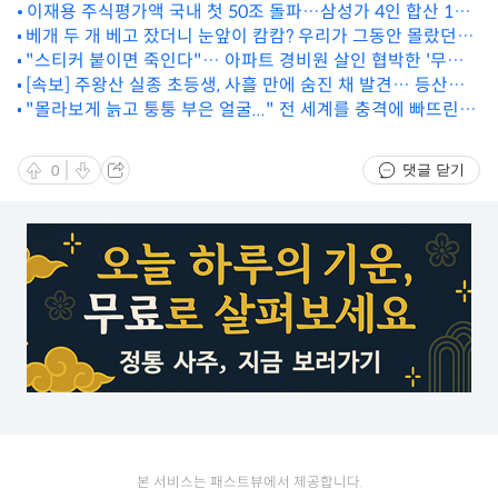
이재용 주식평가액 국내 첫 50조 돌파…삼성가 4인 합산 111
베개 두 개 베고 잤더니 눈앞이 캄캄? 우리가 그동안 몰랐던
조 넘었다
"스티커 붙이면 죽인다"… 아파트 경비원 살인 협박한 '무개
'수면의 배신'
[속보] 주왕산 실종 초등생, 사흘 만에 숨진 채 발견… 등산로
념' 카니발 차주
인근 낭떠러지서 포착
"몰라보게 늙고 퉁퉁 부은 얼굴..." 전 세계를 충격에 빠뜨린
푸틴의 최근 비주얼
댓글 닫기
0
본 서비스는 패스트뷰에서 제공합니다.