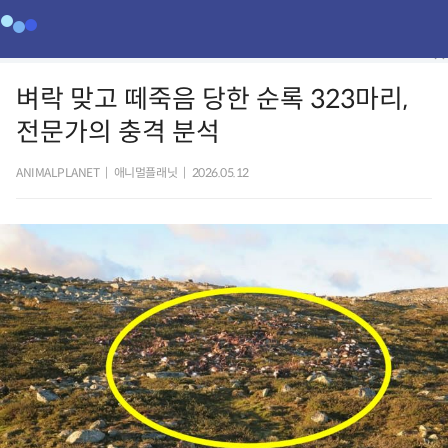
벼락 맞고 떼죽음 당한 순록 323마리,
전문가의 충격 분석
ANIMALPLANET
|
애니멀플래닛
|
2026.05.12