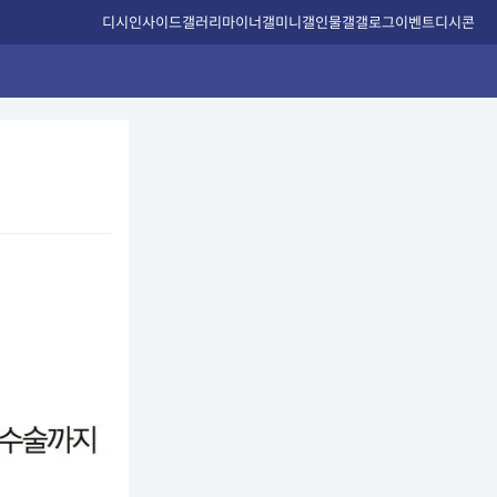
디시인사이드
갤러리
마이너갤
미니갤
인물갤
갤로그
이벤트
디시콘