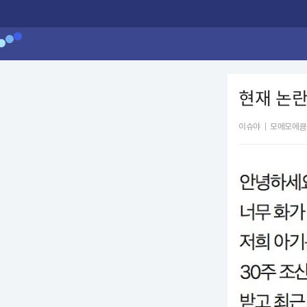
현재 논란
이슈야
|
모에모에큥