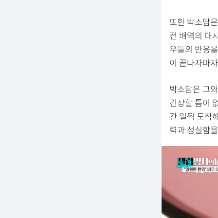
또한 박소담은
전 배역의 대사
우들의 반응을 
이 끝나자마자
박소담은 그와
긴장할 틈이 없
간 일찍 도착해
력과 성실함을 