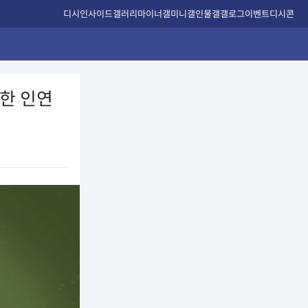
디시인사이드
갤러리
마이너갤
미니갤
인물갤
갤로그
이벤트
디시콘
별한 인연