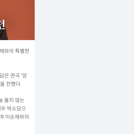
순재와의 특별한
소담은 연극 '앙
을 전했다.
늘 울지 않는
배우 박소담으
라며 이순재와의