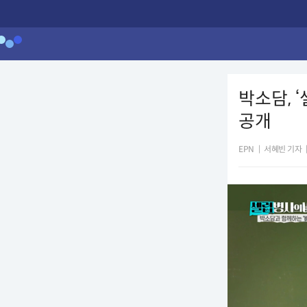
박소담, 
공개
EPN
|
서혜빈 기자