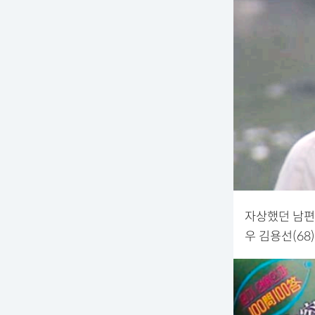
자상했던 남편의
우 김용선(68)