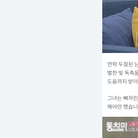
연락 두절된 남
벌한 빚 독촉
도움까지 받아
그녀는 뼈저린
해야만 했습니