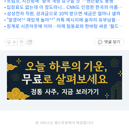
트럼프, 시진핑에 “중국 개방 요구할 것”…젠슨황도 동행
입장료도 없는데 이 정도라니... CNN도 인정한 한국의 아름다
운 ‘물거울 명소’
삼성전자 직원, 성과급으로 10억 받으면 세금은 얼마나 낼까
“알겠어^^ 재밌게 놀아^^” 카톡 메시지에 술자리 유부남들이
징계로 시즌아웃에 이어…어제 팀동료와 한바탕 싸운 '월드컵
비상 걸린 이유
승선 유력' 한국 국가대표
댓글 닫기
0
본 서비스는 패스트뷰에서 제공합니다.