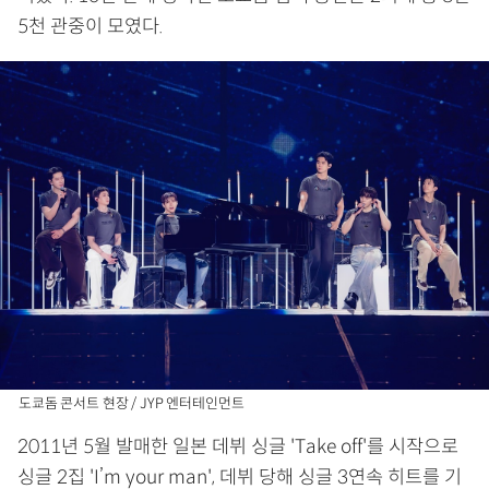
5천 관중이 모였다.
도쿄돔 콘서트 현장 / JYP 엔터테인먼트
2011년 5월 발매한 일본 데뷔 싱글 'Take off'를 시작으로
싱글 2집 'I’m your man', 데뷔 당해 싱글 3연속 히트를 기