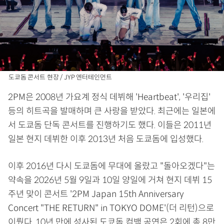
도쿄돔 콘서트 현장 / JYP 엔터테인먼트
2PM은 2008년 가요계 정식 데뷔해 'Heartbeat', '우리집'
등의 히트곡을 발매하며 큰 사랑을 받았다. 최근에는 일본에
서 도쿄돔 단독 콘서트를 진행하기도 했다. 이들은 2011년
일본 현지 데뷔한 이후 2013년 처음 도쿄돔에 입성했다.
이후 2016년 다시 도쿄돔에 무대에 올랐고 "돌아오겠다"는
약속을 2026년 5월 9일과 10일 양일에 거쳐 현지 데뷔 15
주년 맞이 콘서트 '2PM Japan 15th Anniversary
Concert "THE RETURN" in TOKYO DOME'(더 리턴)으로
이뤘다. 10년 만에 성사된 도쿄돔 컴백 공연은 2회에 총 8만