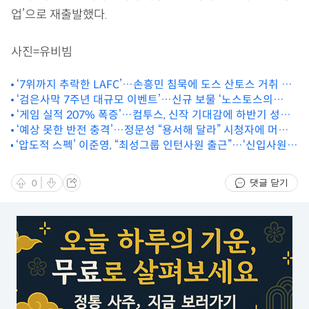
업’으로 재출발했다.
사진=유비빔
‘7위까지 추락한 LAFC’…손흥민 침묵에 도스 산토스 거취 촉
‘검은사막 7주년 대규모 이벤트’…신규 보물 ‘노스토스의
각
별’까지 출시
‘게임 실적 207% 폭증’…컴투스, 신작 기대감에 하반기 성장
박차
‘예상 못한 반전 충격’…정문성 “용서해 달라” 시청자에 머리
‘압도적 스펙’ 이준영, “최성그룹 인턴사원 출근”…‘신입사원
숙여
강회장’서 예측불허 활약 예고
댓글 닫기
0