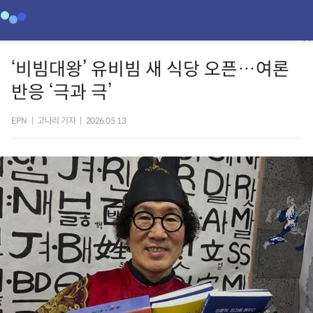
‘비빔대왕’ 유비빔 새 식당 오픈…여론
반응 ‘극과 극’
EPN
|
고나리 기자
|
2026.05.13