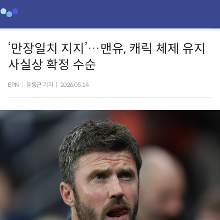
‘만장일치 지지’…맨유, 캐릭 체제 유지
사실상 확정 수순
EPN
|
윤동근 기자
|
2026.05.14