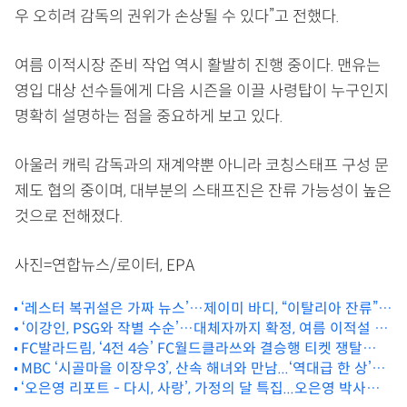
우 오히려 감독의 권위가 손상될 수 있다”고 전했다.
여름 이적시장 준비 작업 역시 활발히 진행 중이다. 맨유는
영입 대상 선수들에게 다음 시즌을 이끌 사령탑이 누구인지
명확히 설명하는 점을 중요하게 보고 있다.
아울러 캐릭 감독과의 재계약뿐 아니라 코칭스태프 구성 문
제도 협의 중이며, 대부분의 스태프진은 잔류 가능성이 높은
것으로 전해졌다.
사진=연합뉴스/로이터, EPA
‘레스터 복귀설은 가짜 뉴스’…제이미 바디, “이탈리아 잔류”…
아내와 소속팀이 직접 선 그은 복귀설
‘이강인, PSG와 작별 수순’…대체자까지 확정, 여름 이적설 본
FC발라드림, ‘4전 4승’ FC월드클라쓰와 결승행 티켓 쟁탈
격화
전...‘골때녀’ 4강 마지막 혈투
MBC ‘시골마을 이장우3’, 산속 해녀와 만남...‘역대급 한 상’에
‘오은영 리포트 - 다시, 사랑’, 가정의 달 특집...오은영 박사와
이장우 감탄