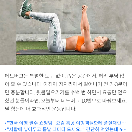
데드버그는 특별한 도구 없이, 좁은 공간에서, 허리 부담 없
이 할 수 있습니다. 아침에 잠자리에서 일어나기 전 2~3분이
면 충분합니다. 윗몸일으키기를 수백 번 하면서 요통만 얻으
셨던 분들이라면, 오늘부터 데드버그 10번으로 바꿔보세요.
덜 힘든데 더 효과적인 운동입니다.
"한국 여행 필수 쇼핑템" 요즘 홍콩 여행객들한테 품절대란이
"서랍에 넣어두고 틈날 때마다 드세요.." 간단히 먹었는데 60
라는 한국 전통 건강식