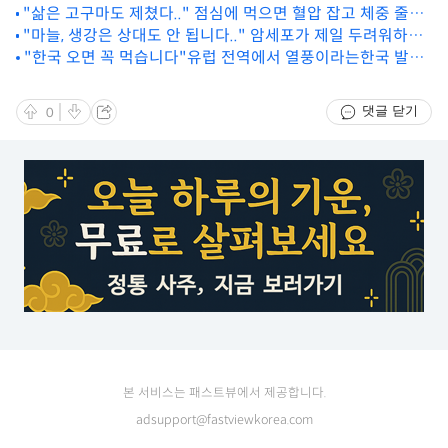
대 체력 올려주는이 간식
"삶은 고구마도 제쳤다.." 점심에 먹으면 혈압 잡고 체중 줄어
"마늘, 생강은 상대도 안 됩니다.." 암세포가 제일 두려워하는
드는 음식 1위
뜻밖의 식재료 1위
"한국 오면 꼭 먹습니다"유럽 전역에서 열풍이라는한국 발효
음식 1위
댓글 닫기
0
본 서비스는 패스트뷰에서 제공합니다.
adsupport@fastviewkorea.com