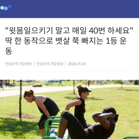
"윗몸일으키기 말고 매일 40번 하세요"
딱 한 동작으로 뱃살 쭉 빠지는 1등 운
동
인삼군의 건강정보
|
인삼군의 건강정보
|
2026.05.14