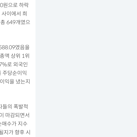
000원으로 하락
들 사이에서 희
총 649개였으
588.09였음을
총액 상위 1위
37%로 외국인
를 주당순이익
나 이익을 냈는지
여자들의 폭발적
 장이 마감되면서
 순매수가 지수
될지가 향후 시