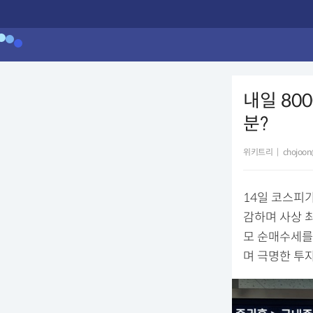
내일 80
분?
위키트리
|
chojoon
14일 코스피가
감하며 사상 최
모 순매수세를
며 극명한 투자