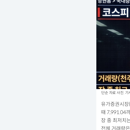
단순 자료 사진. 기
유가증권시장(코
때 7,991.
장 중 최저치는
전체 거래량은 