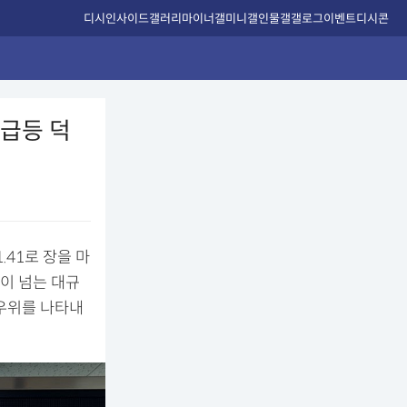
디시인사이드
갤러리
마이너갤
미니갤
인물갤
갤로그
이벤트
디시콘
 급등 덕
.41로 장을 마
원이 넘는 대규
 우위를 나타내