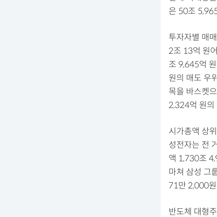
은 50조 5,
투자자별 매매
2조 13억 
조 9,645억
원의 매도 우위
목을 바스켓으
2,324억 원
시가총액 상위
성전자는 전 거
액 1,730조 
마쳐 삼성 그
71만 2,00
반도체 대형주