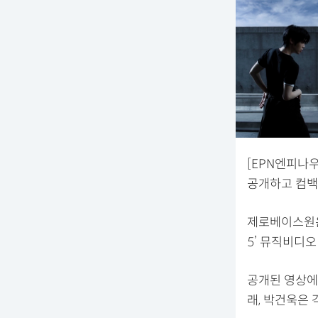
[EPN엔피나우
공개하고 컴백
제로베이스원은 
5’ 뮤직비디오
공개된 영상에
래, 박건욱은