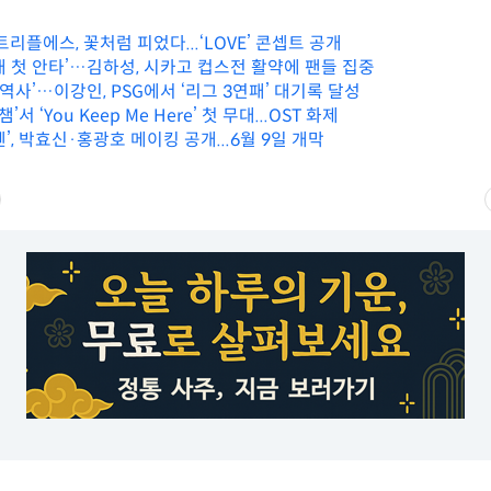
트리플에스, 꽃처럼 피었다...‘LOVE’ 콘셉트 공개
대 첫 안타’…김하성, 시카고 컵스전 활약에 팬들 집중
 역사’…이강인, PSG에서 ‘리그 3연패’ 대기록 달성
쇼챔’서 ‘You Keep Me Here’ 첫 무대...OST 화제
’, 박효신·홍광호 메이킹 공개...6월 9일 개막