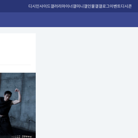
디시인사이드
갤러리
마이너갤
미니갤
인물갤
갤로그
이벤트
디시콘