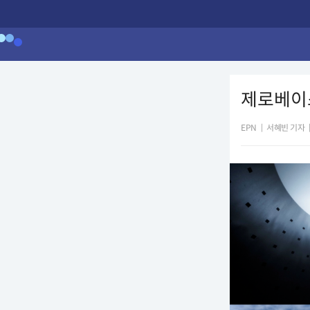
제로베이스원
EPN
|
서혜빈 기자