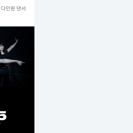
 다인원 댄서