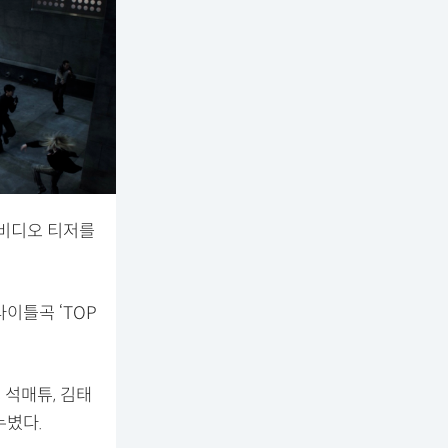
직비디오 티저를
타이틀곡 ‘TOP
 석매튜, 김태
누볐다.