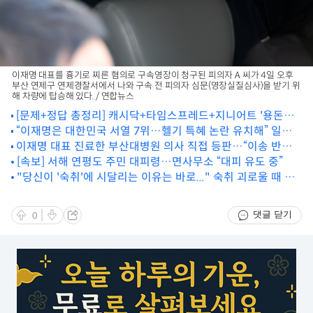
이재명 대표를 흉기로 찌른 혐의로 구속영장이 청구된 피의자 A 씨가 4일 오후
부산 연제구 연제경찰서에서 나와 구속 전 피의자 심문(영장실질심사)을 받기 위
해 차량에 탑승해 있다. / 연합뉴스
[문제+정답 총정리] 캐시닥+타임스프레드+지니어트 '용돈퀴
즈' 정답 공개 (1월 5일)
“이재명은 대한민국 서열 7위…헬기 특혜 논란 유치해” 일침
이재명 대표 진료한 부산대병원 의사 직접 등판…“이송 반대
날린 홍준표
했었다” (새로 전해진 내용)
[속보] 서해 연평도 주민 대피령…면사무소 “대피 유도 중”
"당신이 '숙취'에 시달리는 이유는 바로..." 숙취 괴로울 때 최
고의 방법
댓글 닫기
0