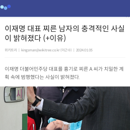
이재명 대표 찌른 남자의 충격적인 사실
이 밝혀졌다 (+이유)
위키트리
|
kingsman@wikitree.co.kr (이근수)
|
2024.01.05
이재명 더불어민주당 대표를 흉기로 찌른 A 씨가 치밀한 계
획 속에 범행했다는 사실이 밝혀졌다.