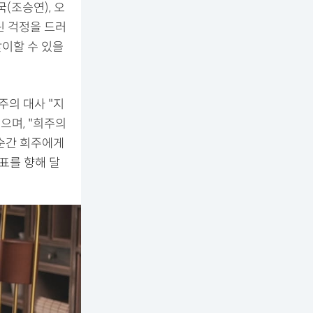
(조승연), 오
린 걱정을 드러
이할 수 있을
주의 대사 "지
으며, "희주의
 순간 희주에게
표를 향해 달