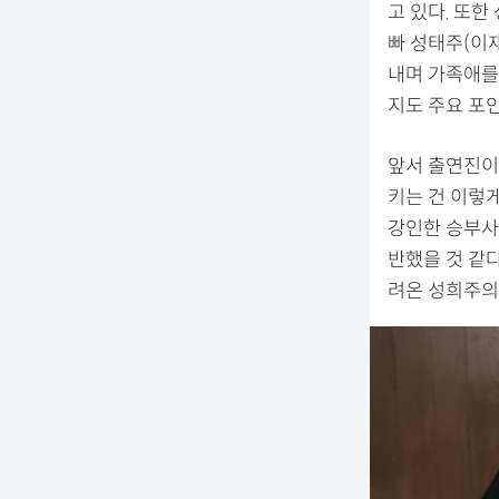
고 있다. 또한
빠 성태주(이
내며 가족애를
지도 주요 포인
앞서 출연진이 
키는 건 이렇게
강인한 승부사
반했을 것 같
려온 성희주의