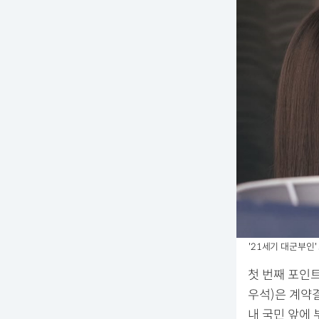
'21세기 대군부인' 
첫 번째 포인
우석)은 계약
내 국민 앞에