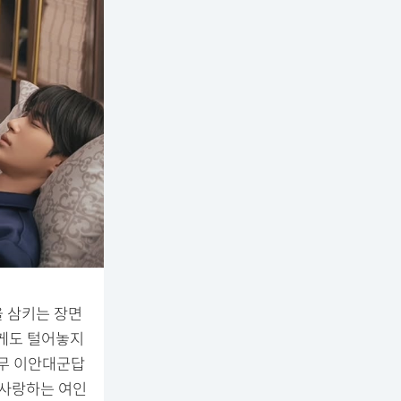
을 삼키는 장면
에게도 털어놓지
너무 이안대군답
 사랑하는 여인