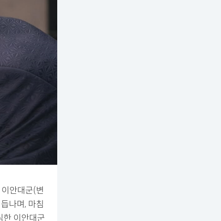
 이안대군(변
듭나며, 마침
심한 이안대군