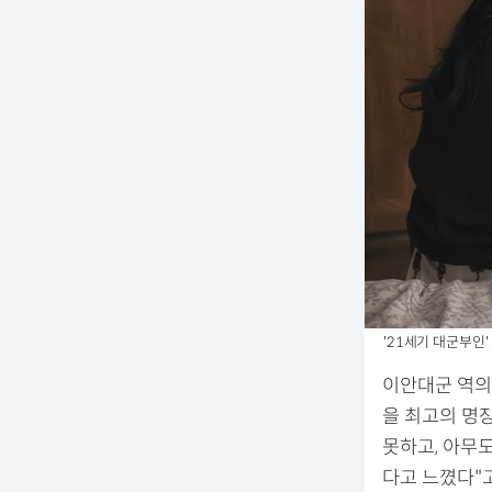
'21세기 대군부인' 
이안대군 역의
을 최고의 명
못하고, 아무
다고 느꼈다"