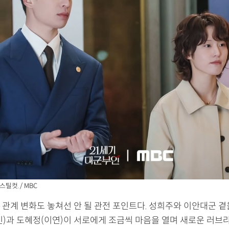
스틸컷. / MBC
 관계 변화도 놓쳐선 안 될 관전 포인트다. 성희주와 이안대군 곁
빈)과 도혜정(이연)이 서로에게 조금씩 마음을 열며 새로운 러브