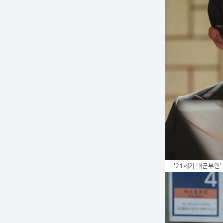
'21세기 대군부인' 