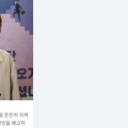
을 든든히 지켜
라인을 예고하