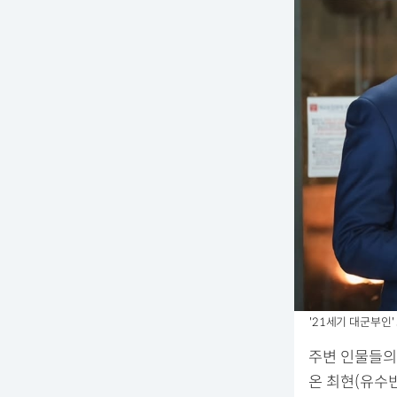
'21세기 대군부인' 
주변 인물들의
온 최현(유수