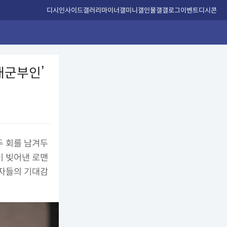
디시인사이드
갤러리
마이너갤
미니갤
인물갤
갤로그
이벤트
디시콘
대군부인’
두 회를 남겨두
이 빚어낸 로맨
청자들의 기대감