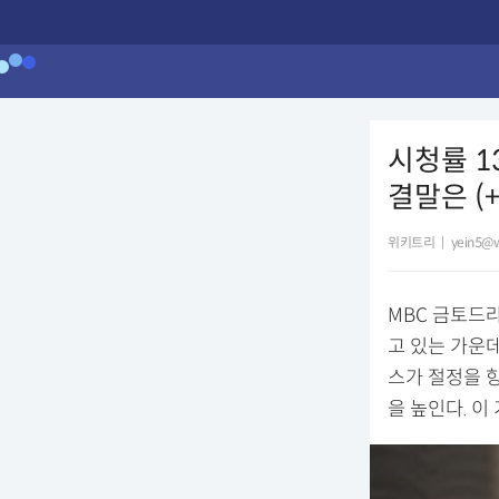
시청률 1
결말은 (
위키트리
|
yein5@w
MBC 금토드라
고 있는 가운
스가 절정을 
을 높인다. 이