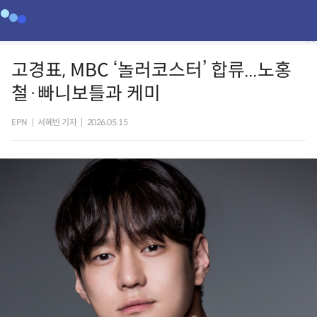
고경표, MBC ‘놀러코스터’ 합류...노홍
철·빠니보틀과 케미
EPN
|
서혜빈 기자
|
2026.05.15