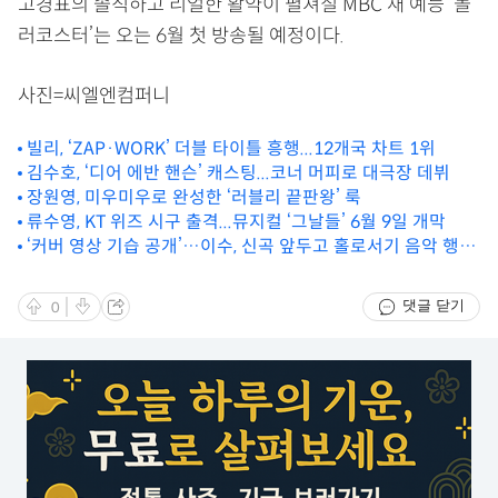
고경표의 솔직하고 리얼한 활약이 펼쳐질 MBC 새 예능 ‘놀
러코스터’는 오는 6월 첫 방송될 예정이다.
사진=씨엘엔컴퍼니
빌리, ‘ZAP·WORK’ 더블 타이틀 흥행...12개국 차트 1위
김수호, ‘디어 에반 핸슨’ 캐스팅...코너 머피로 대극장 데뷔
장원영, 미우미우로 완성한 ‘러블리 끝판왕’ 룩
류수영, KT 위즈 시구 출격...뮤지컬 ‘그날들’ 6월 9일 개막
‘커버 영상 기습 공개’…이수, 신곡 앞두고 홀로서기 음악 행보
예고
댓글 닫기
0