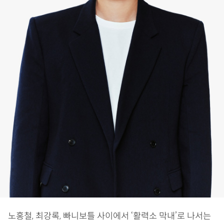
노홍철, 최강록, 빠니보틀 사이에서 ‘활력소 막내’로 나서는