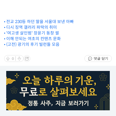
전교 230등 하던 딸을 서울대 보낸 아빠
디시 징역 갤러리 파딱의 취미
'여고생 살인범' 장윤기 동창 썰
이해 안되는 여초의 컨텐츠 문화
(고전) 광기의 후기 빌런들 모음
댓글 닫기
0