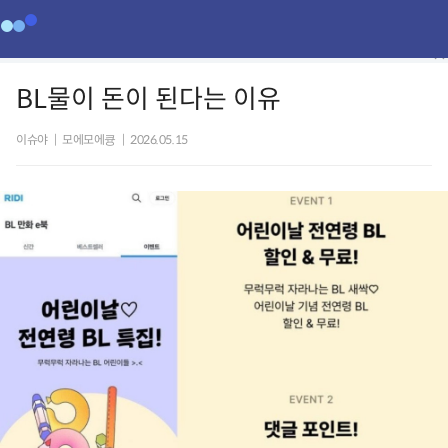
BL물이 돈이 된다는 이유
이슈야
|
모에모에큥
|
2026.05.15