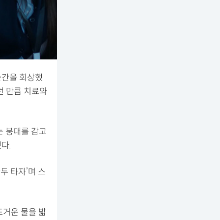
순간을 회상했
던 만큼 치료와
는 붕대를 감고
다.
두 타자’며 스
뜨거운 물을 밟