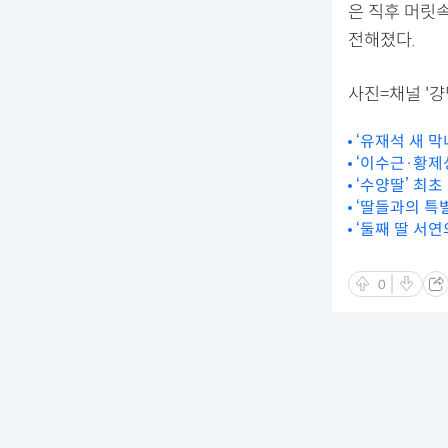
은 직후 머릿
전해졌다.
사진=채널 '걍
‘유재석 새 막
‘이수근·황제성
‘수양딸’ 최초
‘딸들과의 특
‘둘째 딸 서연
0