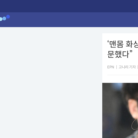
‘맨몸 화
문했다”
EPN
|
고나리 기자