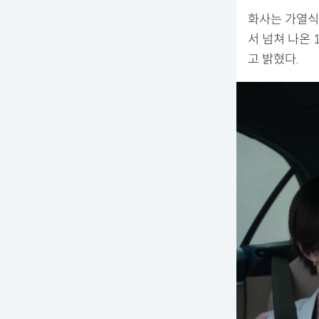
화사는 가열식
서 넘쳐 나온 
고 밝혔다.