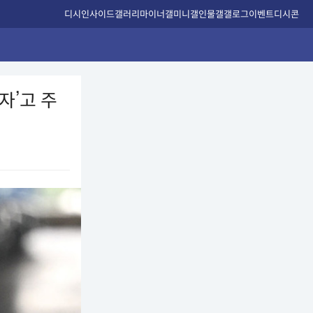
디시인사이드
갤러리
마이너갤
미니갤
인물갤
갤로그
이벤트
디시콘
자’고 주