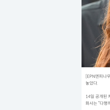
[EPN엔피나우
놓았다.
14일 공개된 
화사는 “다행히