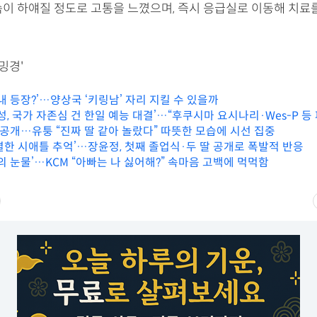
속이 하얘질 정도로 고통을 느꼈으며, 즉시 응급실로 이동해 치료
밍경'
내 등장?’…양상국 ‘키링남’ 자리 지킬 수 있을까
, 국가 자존심 건 한일 예능 대결’…“후쿠시마 요시나리·Wes-P 등
 공개…유퉁 “진짜 딸 같아 놀랐다” 따뜻한 모습에 시선 집중
별한 시애틀 추억’…장윤정, 첫째 졸업식·두 딸 공개로 폭발적 반응
의 눈물’…KCM “아빠는 나 싫어해?” 속마음 고백에 먹먹함