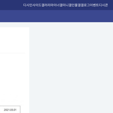
디시인사이드
갤러리
마이너갤
미니갤
인물갤
갤로그
이벤트
디시콘