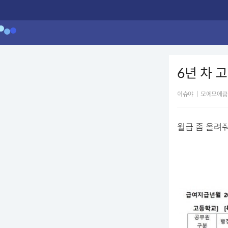
6년 차 
이슈야
|
모에모에큥
‌월급 좀 올려줘