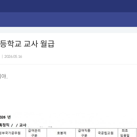
고등학교 교사 월급
|
2026.05.16
야..