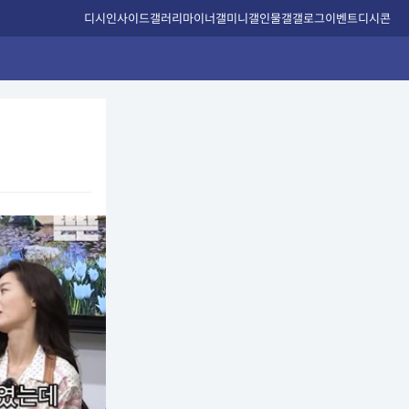
디시인사이드
갤러리
마이너갤
미니갤
인물갤
갤로그
이벤트
디시콘