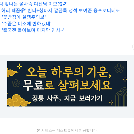
럼 빛나는 꽃사슴 여신님 미모🥰💕
한 허리 빼꼼🫣' 흰티+청바지 깔끔룩 정석 보여준 융프로디테✨
아 '꽃받침에 설렘주의보'
아 '수줍은 미소에 반하겠네'
아 '출국전 돌아보며 마지막 인사~'
본 서비스는 패스트뷰에서 제공합니다.