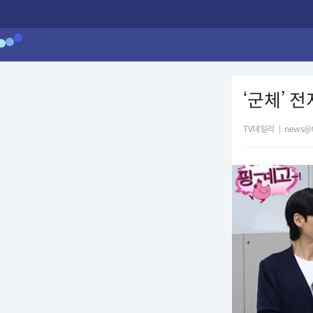
‘군체’ 전
TV데일리
|
news@t