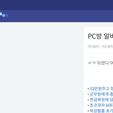
PC방 알
피드클릭
|
피드클릭
ㅇㅋ 뒤졌다 
12만원주고 
군무원에게 총
연금복권에 
초코과자 6대
비상탈출 포기