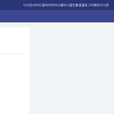
디시인사이드
갤러리
마이너갤
미니갤
인물갤
갤로그
이벤트
디시콘