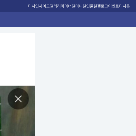
디시인사이드
갤러리
마이너갤
미니갤
인물갤
갤로그
이벤트
디시콘