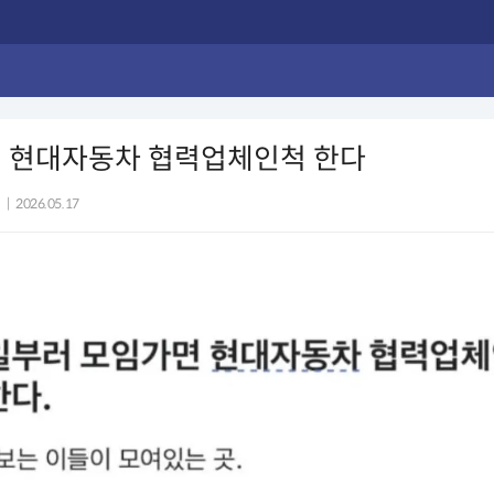
러 현대자동차 협력업체인척 한다
|
2026.05.17