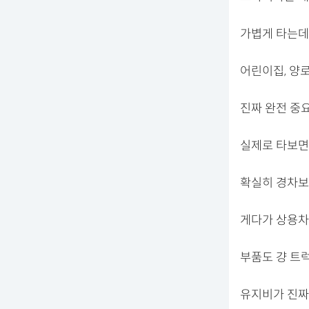
가볍게 타는데
어린이집, 양로
진짜 완전 중
실제로 타보면
확실히 경차보
게다가 상용차
부품도 걍 트
유지비가 진짜