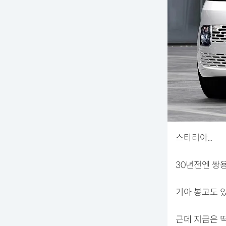
스타리아...
30년전엔 쌍
기아 봉고도 
근데 지금은 딱