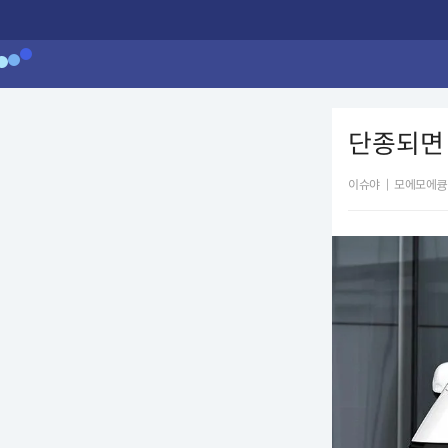
단종되면 
이슈야
|
모에모에큥