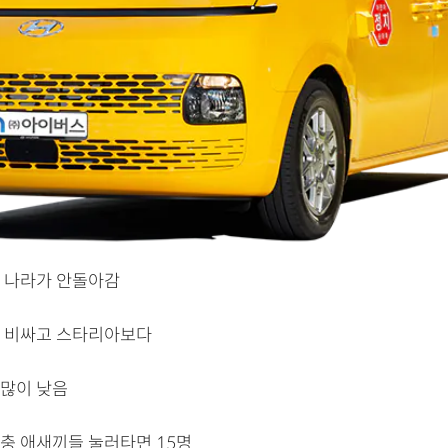
 나라가 안돌아감
 비싸고 스타리아보다
많이 낮음
충 애새끼들 눌러타면 15명