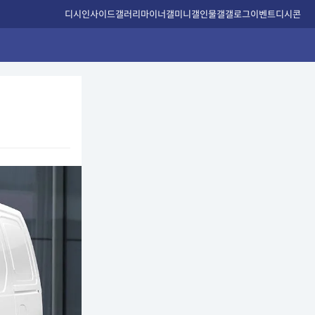
디시인사이드
갤러리
마이너갤
미니갤
인물갤
갤로그
이벤트
디시콘