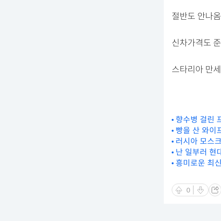
절반도 안나옴
신차가격도 준
스타리아 만세..
향수병 걸린 
빵을 산 와이
러시아 모스크
난 일부러 현
흥미로운 최신
0