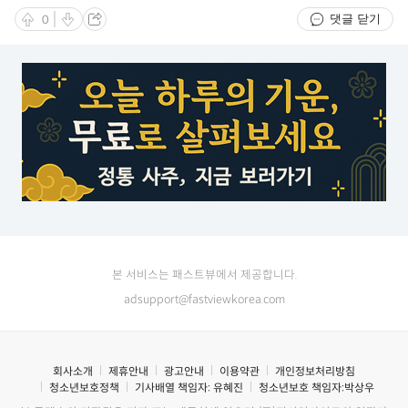
댓글 닫기
0
본 서비스는 패스트뷰에서 제공합니다.
adsupport@fastviewkorea.com
회사소개
제휴안내
광고안내
이용약관
개인정보처리방침
청소년보호정책
기사배열 책임자:
유혜진
청소년보호 책임자:
박상우