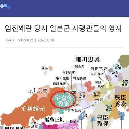
임진왜란 당시 일본군 사령관들의 영지
이슈야
|
모에모에큥
|
2026.05.18