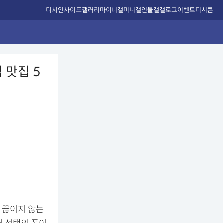
디시인사이드
갤러리
마이너갤
미니갤
인물갤
갤로그
이벤트
디시콘
 맛집 5
 끊이지 않는