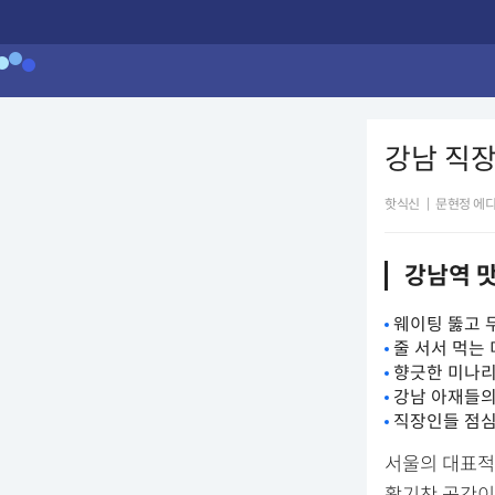
강남 직장
핫식신
|
문현정 에
강남역 맛
웨이팅 뚫고 
줄 서서 먹는 
향긋한 미나리
강남 아재들의
직장인들 점심
서울의 대표적