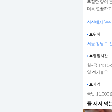
푸짐한 양이 
더욱 깔끔하고
식신에서 ‘농
▲위치
서울 강남구 선
▲영업시간
월~금 11:10-
일 정기휴무
▲가격
국밥 11,000
줄 서서 먹