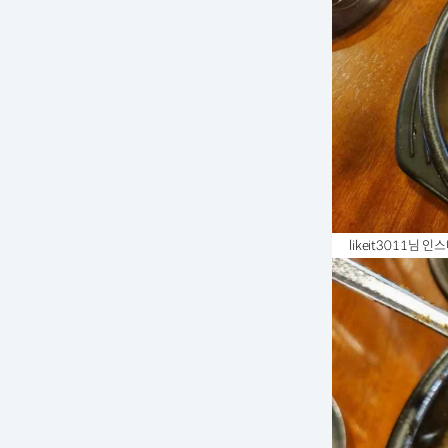
likeit3011님 