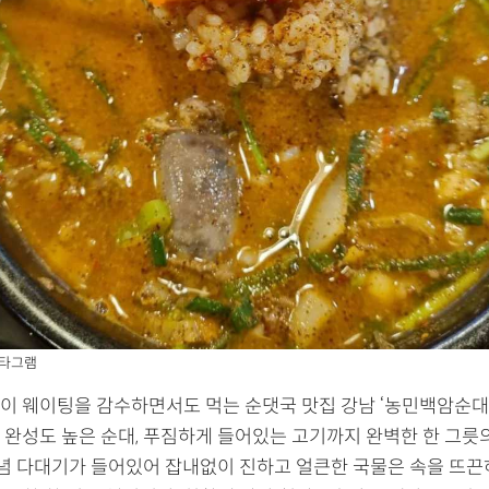
인스타그램
이 웨이팅을 감수하면서도 먹는 순댓국 맛집 강남 ‘농민백암순대’
 완성도 높은 순대, 푸짐하게 들어있는 고기까지 완벽한 한 그릇
 양념 다대기가 들어있어 잡내없이 진하고 얼큰한 국물은 속을 뜨