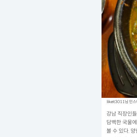
likeit3011님 
강남 직장인들
담백한 국물에
볼 수 있다.