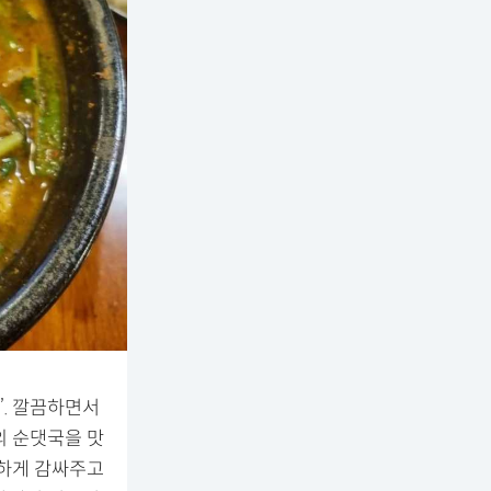
. 깔끔하면서
의 순댓국을 맛
끈하게 감싸주고