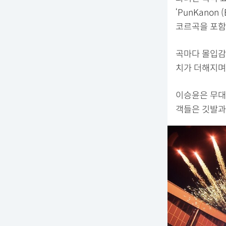
‘PunKanon (
코르곡을 포함
곡마다 몰입감
치가 더해지며
이승윤은 무대
객들은 깃발과