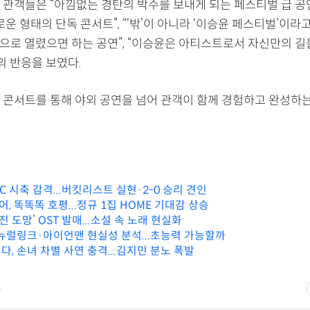
 관객들은 “아낌없는 경탄의 박수를 보내게 되는 페스티벌 급 공연
로운 형태의 단독 콘서트”, “‘밖’이 아니라 ‘이승윤 페스티벌’이라
기적으로 열렸으면 하는 공연”, “이승윤은 아티스트로서 자신만의 
의 반응을 보였다.
 콘서트를 통해 야외 공연을 넘어 관객이 함께 경험하고 완성하
C 시축 감격...버킷리스트 실현·2-0 승리 견인
 똑똑똑 호평...정규 1집 HOME 기대감 상승
진 도망’ OST 발매...소설 속 노래 현실화
 뉴럴링크·아이언맨 현실성 분석...초능력 가능할까
, 손녀 차별 사연 충격...김지민 분노 폭발