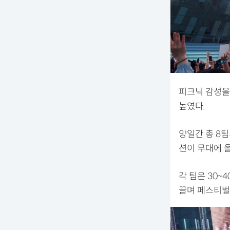
피크닉 감성을
높였다.
양일간 총 8팀
션이 무대에 올
각 팀은 30
끌며 페스티벌