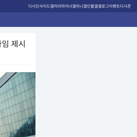
디시인사이드
갤러리
마이너갤
미니갤
인물갤
갤로그
이벤트
디시콘
러다임 제시