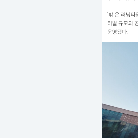
‘밖’은 러닝타
티벌 규모의 
운영됐다.