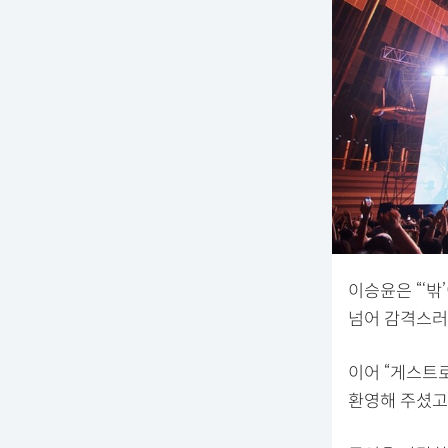
이승윤은 “‘밖
넘어 감격스러
이어 “게스트
환영해 주셨고,