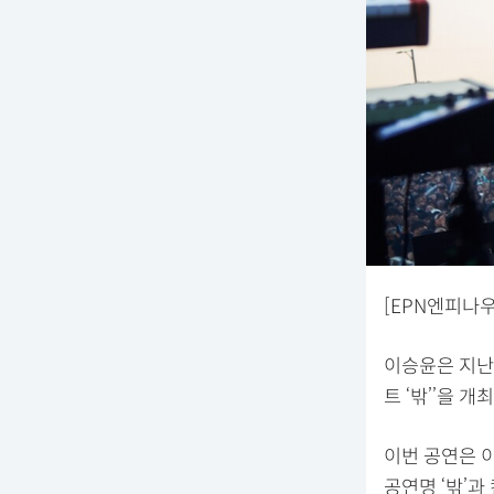
[EPN엔피나우
이승윤은 지난 
트 ‘밖’’을 개
이번 공연은 
공연명 ‘밖’