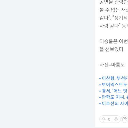
공연을 관람한
볼 수 없는 새
같다”, “정
사람 같다” 등
이승윤은 이번
을 선보였다.
사진=마름모
이찬형, 부천F
보이넥스트도어,
경서, ‘어느 멋
만학도 지씨,
이호선의 사이다
0