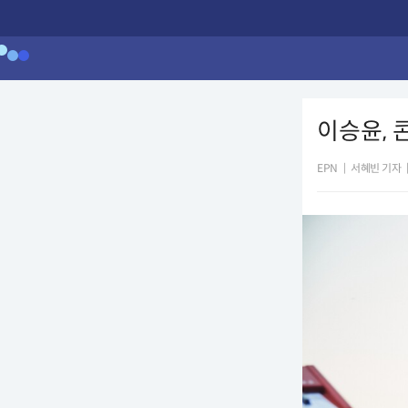
이승윤, 콘
EPN
|
서혜빈 기자