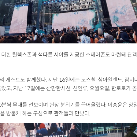
 더한 릴렉스존과 색다른 시야를 제공한 스테어존도 마련돼 관
의 게스트도 함께했다. 지난 16일에는 모스힐, 심아일랜드, 잠비
랐고, 지난 17일에는 산만한시선, 신인류, 오월오일, 한로로가 
~40분씩 무대를 선보이며 현장 분위기를 끌어올렸다. 이승윤은 양
을 방불케 하는 구성으로 관객들과 만났다.