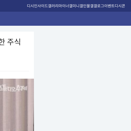
디시인사이드
갤러리
마이너갤
미니갤
인물갤
갤로그
이벤트
디시콘
인한 주식