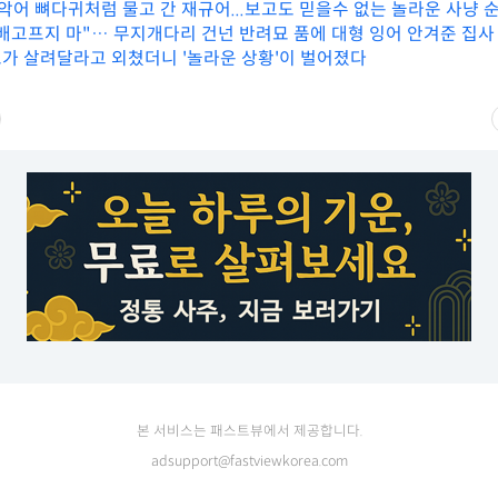
 악어 뼈다귀처럼 물고 간 재규어...보고도 믿을수 없는 놀라운 사냥 
배고프지 마"… 무지개다리 건넌 반려묘 품에 대형 잉어 안겨준 집사
가 살려달라고 외쳤더니 '놀라운 상황'이 벌어졌다
본 서비스는 패스트뷰에서 제공합니다.
adsupport@fastviewkorea.com