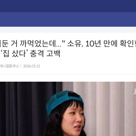
어둔 거 까먹었는데..." 소유, 10년 만에 확
‘집 샀다’ 충격 고백
애니멀플래닛
|
2026.05.21