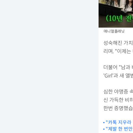
애니멀플래닛
성숙해진 가치
리며, "이제
더불어 "남과
'Girl'과 새 
심한 야맹증 속
신 가득한 비
한번 증명했습
"카톡 지우라
"제발 한 번만