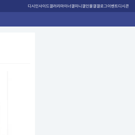
디시인사이드
갤러리
마이너갤
미니갤
인물갤
갤로그
이벤트
디시콘