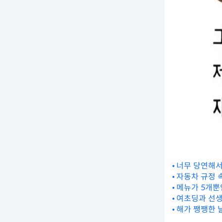
너무 당연해서
자동차 규정 
메뉴가 5개뿐
여초딩과 선
해가 쨍쨍한 