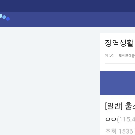
징역생활 
이슈야
|
모에모에큥