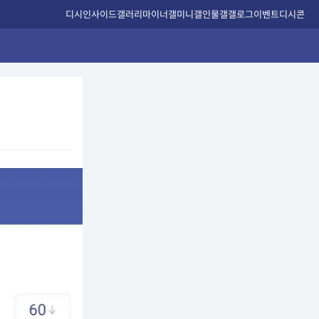
디시인사이드
갤러리
마이너갤
미니갤
인물갤
갤로그
이벤트
디시콘