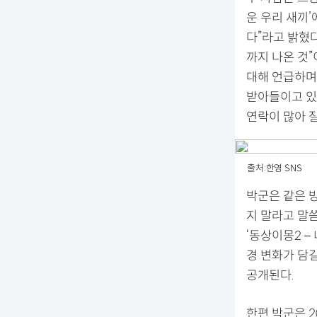
운 우리 새끼’
다”라고 밝혔
까지 나온 것”
대해 언급하며
받아들이고 있
연락이 많아 
출처:한영 SNS
박군은 같은 
지 말라고 말씀
‘동상이몽2 –
경 변화가 담길
공개된다.
한편 박군은 2