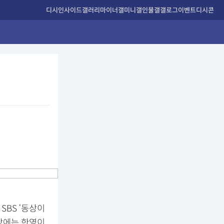
디시인사이드
갤러리
마이너갤
미니갤
인물갤
갤로그
이벤트
디시콘
SBS ‘동상이
영상에는 한영이