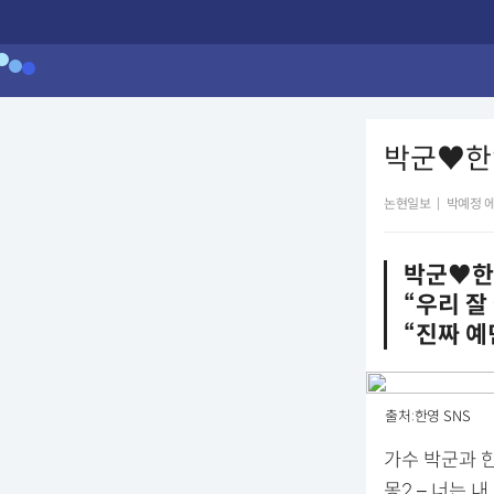
박군♥한영
논현일보
|
박예정 
박군♥️한
“우리 잘
“진짜 
출처:한영 SNS
가수 박군과 한
몽2 – 너는 