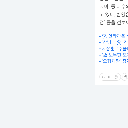
지마’ 등 다
고 있다. 한영은
점’ 등을 선보
李, 안타까운 
‘삼남매 父’ 
서장훈, “수술
‘故 노무현 모
‘오형제맘’ 정
0