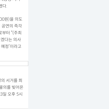
했다.
00원)을 의도
에 공연의 즉각
부터 “(주최
않겠다는 의사
 예정’이라고
령의 서거를 희
 물의를 빚어온
3일 오후 5시