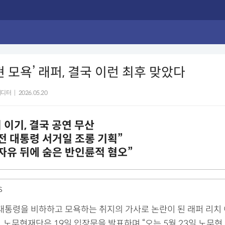
현 모욕’ 래퍼, 결국 이런 최후 맞았다
에디터
|
2026.05.20
 이기, 결국 공연 무산
전 대통령 서거일 조롱 기획”
자유 뒤에 숨은 반인륜적 혐오”
S
 대통령을 비하하고 모욕하는 취지의 가사로 논란이 된 래퍼 리치
 노무현재단은 19일 입장문을 발표하며 “오는 5월 23일 노무현