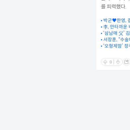
를 피력했다.
박군♥한영, 결
李, 안타까운 
‘삼남매 父’ 
서장훈, “수술
‘오형제맘’ 정
0