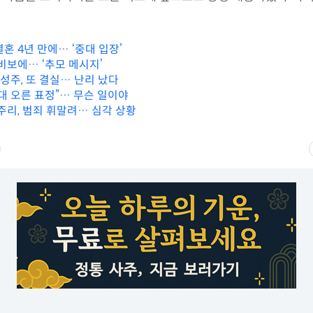
혼 4년 만에… ‘중대 입장’
비보에… ‘추모 메시지’
김성주, 또 결실… 난리 났다
대 오른 표정”… 무슨 일이야
주리, 범죄 휘말려… 심각 상황