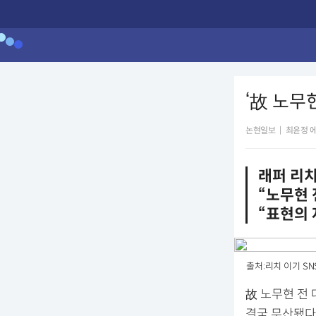
‘故 노무
논현일보
|
최윤정 
래퍼 리치
“노무현 
“표현의 
출처:리치 이기 SN
故 노무현 전
결국 무산됐다.