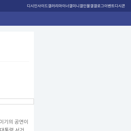
디시인사이드
갤러리
마이너갤
미니갤
인물갤
갤로그
이벤트
디시콘
 이기의 공연이
 대통령 서거