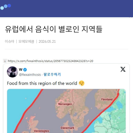
유럽에서 음식이 별로인 지역들
이슈야
|
모에모에큥
|
2026.05.21