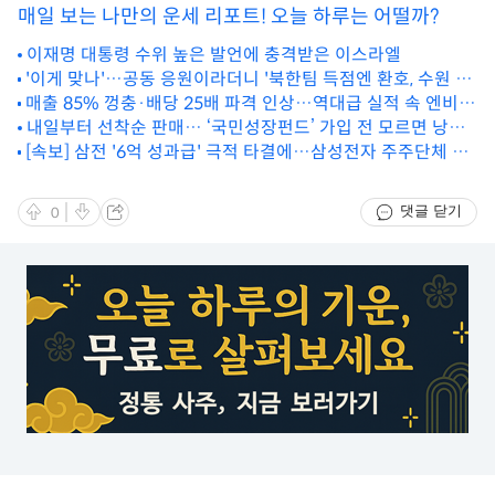
매일 보는 나만의 운세 리포트! 오늘 하루는 어떨까?
이재명 대통령 수위 높은 발언에 충격받은 이스라엘
'이게 맞나'…공동 응원이라더니 '북한팀 득점엔 환호, 수원 실
축엔 박수' 친 응원단
매출 85% 껑충·배당 25배 파격 인상…역대급 실적 속 엔비디
아의 '변수'
내일부터 선착순 판매… ‘국민성장펀드’ 가입 전 모르면 낭패
[속보] 삼전 '6억 성과급' 극적 타결에…삼성전자 주주단체 뿔
보는 것
났다 "잠정합의안 위법"
댓글 닫기
0