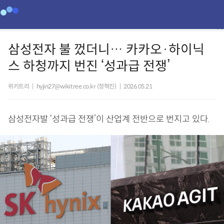
삼성전자 불 껐더니… 카카오·하이닉
스 하청까지 번진 ‘성과급 전쟁’
위키트리
|
hyjin27@wikitree.co.kr (정혁진)
|
2026.05.21
삼성전자발 ‘성과급 전쟁’이 산업계 전반으로 번지고 있다.