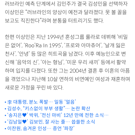
러브라인 예측 단계에서 김민주가 결국 김성민을 선택하자
이상민은 “러브라인의 양상이 예전과 달라졌다. 못 볼 꼴을
보고도 직진한다”라며 분통을 터트리기도 했다.
한편 이상민은 지난 1994년 혼성그룹 룰라로 데뷔해 ‘비밀
은 없어’, ‘Roo’Ra In 1995’, ‘프로와 아마츄어’, ‘날개 잃은
천사’, ‘안녕’ 등 많은 히트곡을 남겼다. 이후 예능인으로 변
신해 ‘음악의 신’, ‘아는 형님’, ‘미운 우리 새끼’ 등에서 활약
하며 입지를 다졌다. 또한 그는 2004년 결혼 후 이혼의 아픔
을 겪었으나 지난해 10살 연하의 비연예인 여성과 재혼하며
새로운 가정을 꾸린 바 있다.
李 대통령, 분노 폭발… 일동 ‘얼음’
김성수, “키스없이 부부 생활”… 논란 확산
‘송지은♥’ 박위, ‘전신 마비’ 12년 만에 전한 소식…
‘김남일♥’ 김보민, 잘 사는 줄… 씁쓸한 소식
이찬원, 숨겨온 인성… 증언 ‘파장’