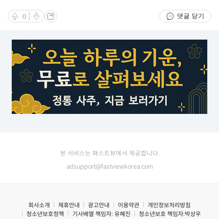
댓글 닫기
0
본 서비스는 패스트뷰에서 제공합니다.
adsupport@fastviewkorea.com
회사소개
제휴안내
광고안내
이용약관
개인정보처리방침
청소년보호정책
기사배열 책임자:
유혜진
청소년보호 책임자:
박상우