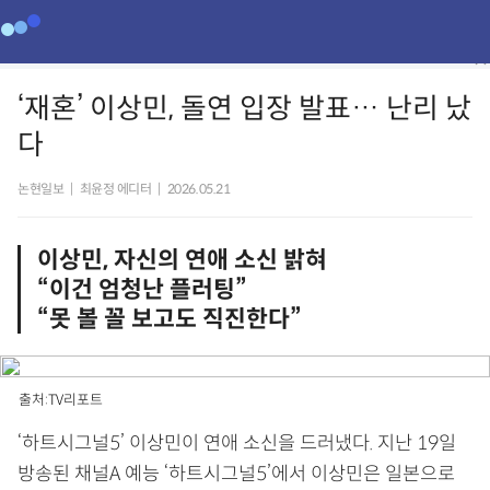
‘재혼’ 이상민, 돌연 입장 발표… 난리 났
다
논현일보
|
최윤정 에디터
|
2026.05.21
이상민, 자신의 연애 소신 밝혀
“이건 엄청난 플러팅”
“못 볼 꼴 보고도 직진한다”
출처:TV리포트
‘하트시그널5’ 이상민이 연애 소신을 드러냈다. 지난 19일
방송된 채널A 예능 ‘하트시그널5’에서 이상민은 일본으로