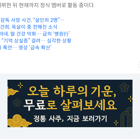
데뷔한 뒤 현재까지 정식 멤버로 활동 중이다.
 감독 사망 사건, “살인죄 2명”…
건희, 옥살이 중 전해진 소식
야네, 딸 건강 악화… 급히 ‘병원行’
창, “기억 상실증” 걸려… 심각한 상황
 폭언… 영상 ‘급속 확산’