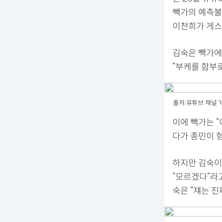
빽가의 예측불
이천희가 게스
김숙은 빽가에
“부케를 함부로
출처:유튜브 채널 
이에 빽가는 
다가 종민이 형
하지만 김숙이 
“모르겠다“라
숙은 “쟤는 진