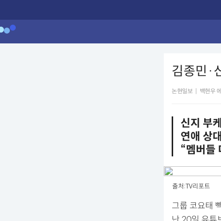
김종민·신
논현일보
|
백현우 
신지 부케
연애 상대
“멤버들 
출처:TV리포트
그룹 코요태 
난 20일 유튜