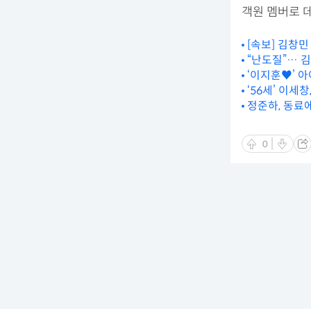
객원 멤버로 
[속보] 김창민
“난도질”… 김
‘이지훈♥’ 아
‘56세’ 이세
정준하, 동료에
0