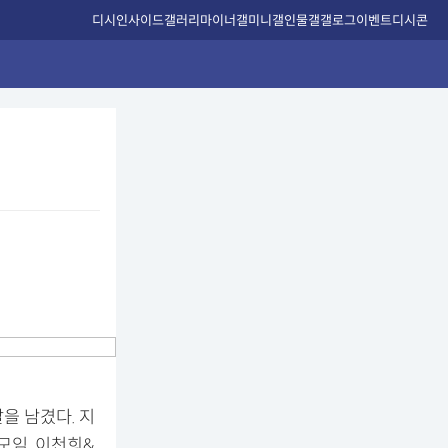
디시인사이드
갤러리
마이너갤
미니갤
인물갤
갤로그
이벤트
디시콘
을 남겼다. 지
모임. 이천희&