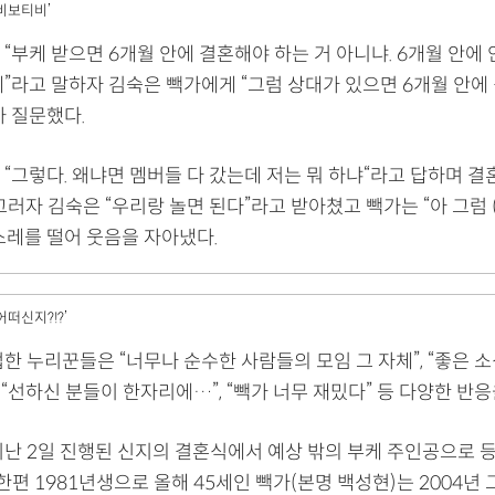
‘비보티비’
“부케 받으면 6개월 안에 결혼해야 하는 거 아니냐. 6개월 안에 
데”라고 말하자 김숙은 빽가에게 “그럼 상대가 있으면 6개월 안에
차 질문했다.
“그렇다. 왜냐면 멤버들 다 갔는데 저는 뭐 하냐“라고 답하며 결
그러자 김숙은 “우리랑 놀면 된다”라고 받아쳤고 빽가는 “아 그럼 
스레를 떨어 웃음을 자아냈다.
어떠신지?!?’
한 누리꾼들은 “너무나 순수한 사람들의 모임 그 자체”, “좋은 소
, “선하신 분들이 한자리에…”, “빽가 너무 재밌다” 등 다양한 반응
지난 2일 진행된 신지의 결혼식에서 예상 밖의 부케 주인공으로 
 한편 1981년생으로 올해 45세인 빽가(본명 백성현)는 2004년