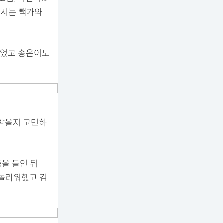
에서는 빽가와
물었고 송은이도
 받을지 고민하
뜸을 들인 뒤
 놀라워했고 김