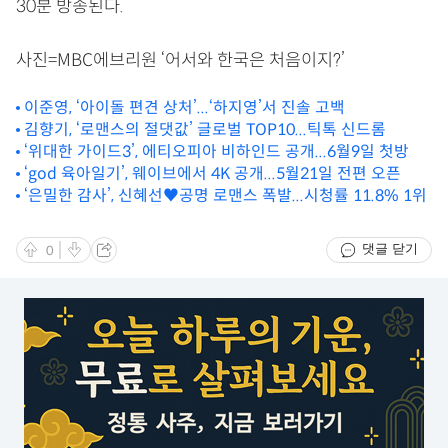
30분 방송된다.
사진=MBC에브리원 ‘어서와 한국은 처음이지?’
이준영, ‘아이돌 편견 상처’...‘하지영’서 진솔 고백
김향기, ‘로맨스의 절댓값’ 글로벌 TOP10...틱톡 신드롬
‘위대한 가이드3’, 에티오피아 비하인드 공개...6월9일 첫방
‘god 육아일기’, 웨이브에서 4K 공개...5월21일 전편 오픈
‘은밀한 감사’, 신혜선♥공명 로맨스 폭발...시청률 11.8% 1위
댓글 닫기
0