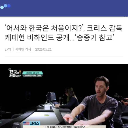
‘어서와 한국은 처음이지?’, 크리스 감독
케데헌 비하인드 공개...‘송중기 참고’
EPN
|
서혜빈 기자
|
2026.05.21