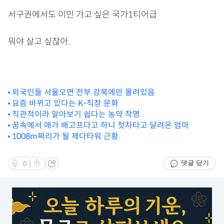
서구권에서도 이민 가고 싶은 국가1티어급
뭐야 살고 싶잖아..
외국인들 서울오면 전부 강북에만 몰려있음
요즘 바뀌고 있다는 K-직장 문화
직관적이라 알아보기 쉽다는 농약 작명
꿈속에서 애가 배고프다고 하니 첫차타고 달려온 엄마
1008m짜리가 될 제다타워 근황
댓글 닫기
0