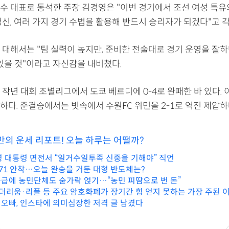
수 대표로 동석한 주장 김경영은 "이번 경기에서 조선 여성 특유
신, 여러 가지 경기 수법을 활용해 반드시 승리자가 되겠다"고 
 대해서는 "팀 실력이 높지만, 준비한 전술대로 경기 운영을 잘하
 있을 것"이라고 자신감을 내비쳤다.
작년 대회 조별리그에서 도쿄 베르디에 0-4로 완패한 바 있다. 
하다. 준결승에서는 빗속에서 수원FC 위민을 2-1로 역전 제압하
만의 운세 리포트! 오늘 하루는 어떨까?
명 대통령 면전서 “일거수일투족 신중을 기해야” 직언
.71 안착…오늘 완승을 거둔 대형 반도체는?
급에 농민단체도 숟가락 얹기…“농민 피땀으로 번 돈”
더리움·리플 등 주요 암호화폐가 장기간 힘 얻지 못하는 가장 주된 이
 친오빠, 인스타에 의미심장한 저격 글 남겼다