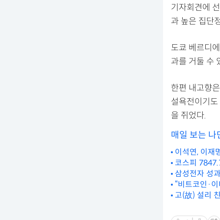
기자회견에 선
과 높은 집단정
도쿄 베르디에
과를 거둘 수
한편 내고향은 
설욕전이기도 
을 쥐었다.
매일 보는 나
이석연, 이재
코스피 7847
삼성전자 성과
“비트코인·이
고(故) 설리