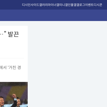
디시인사이드
갤러리
마이너갤
미니갤
인물갤
갤로그
이벤트
디시콘
…” 발끈
서 '거친 경