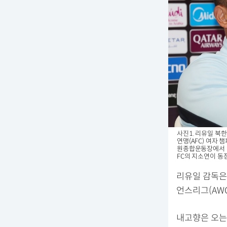
사진1. 리유일 북
연맹(AFC) 여자 
원종합운동장에서 열
FC의 지소연이 동
리유일 감독은 
언스리그(AW
내고향은 오는