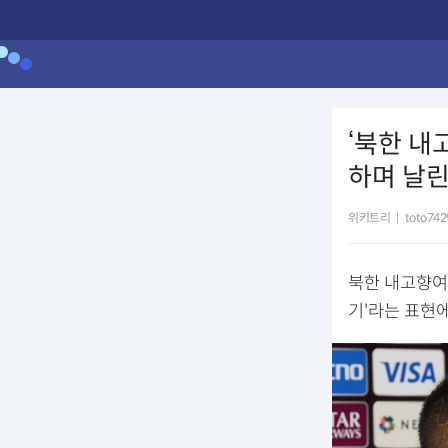
‘북한 내
하며 날린
위키트리
|
toto742
북한 내고향여
기'라는 표현