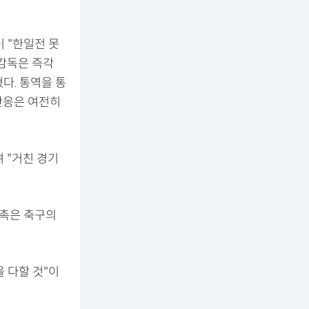
 "한일전 못
감독은 즉각
다. 통역을 통
반응은 여전히
 "거친 경기
접촉은 축구의
 다할 것"이