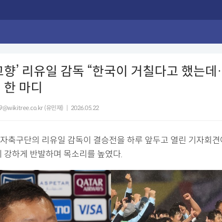
고향’ 리유일 감독 “한국이 거칠다고 했는데
 한 마디
9@wikitree.co.kr (유민재)
|
2026.05.22
자축구단의 리유일 감독이 결승전을 하루 앞두고 열린 기자회견에
에 강하게 반발하며 목소리를 높였다.