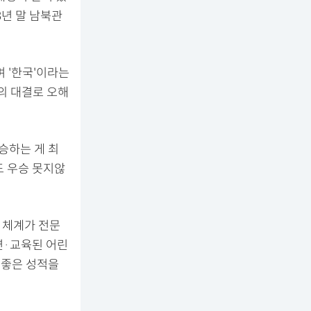
3년 말 남북관
 '한국'이라는
의 대결로 오해
우승하는 게 최
도 우승 못지않
 체계가 전문
련·교육된 어린
 좋은 성적을