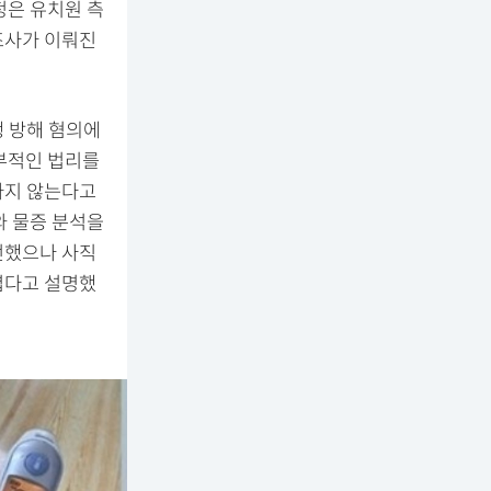
정은 유치원 측
조사가 이뤄진
행 방해 혐의에
부적인 법리를
하지 않는다고
와 물증 분석을
전했으나 사직
렵다고 설명했