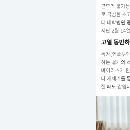
근무가 불가능해
로 극심한 초
터 대학병원 
지난 2월 14
고열 동반하
독감(인플루엔자
하는 별개의 
바이러스가 원
나 재채기를 통
질 때도 감염이