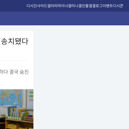
디시인사이드
갤러리
마이너갤
미니갤
인물갤
갤로그
이벤트
디시콘
찰 송치됐다
하다 결국 숨진