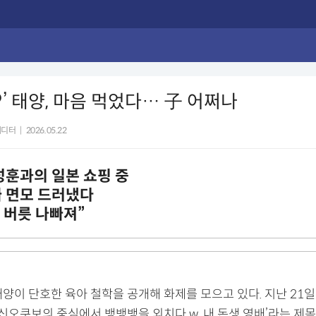
’ 태양, 마음 먹었다… 子 어쩌나
에디터
|
2026.05.22
성훈과의 일본 쇼핑 중
빠 면모 드러냈다
. 버릇 나빠져”
양이 단호한 육아 철학을 공개해 화제를 모으고 있다. 지난 21일
‘신오쿠보의 중심에서 뱅뱅뱅을 외치다 w. 내 돈생 영배’라는 제