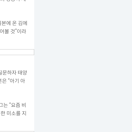
일본에 온 김에
어볼 것”이라
 질문하자 태양
은 “아기 아
그는 “요즘 비
뭇한 미소를 지