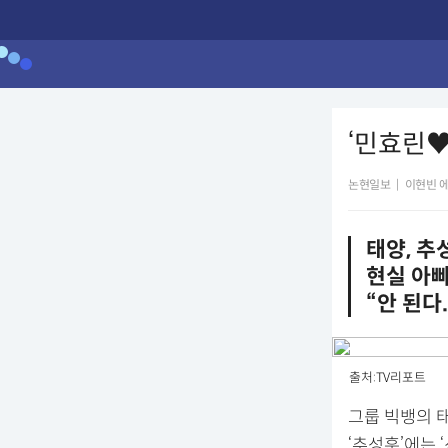
‘민효린♥
논현일보
|
이현빈 
태양, 추
현실 아
“안 된다
출처:TV리포트
그룹 빅뱅의 태
‘추성훈’에는 