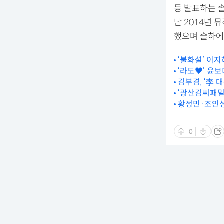
등 발표하는 
난 2014년 
했으며 슬하에 
‘불화설’ 이지
‘라도♥’ 윤
김부겸, ‘李 
‘광산김씨패밀리
황정민·조인성,
0