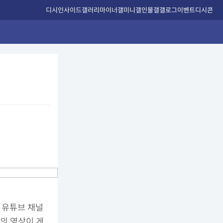
디시인사이드
갤러리
마이너갤
미니갤
인물갤
갤로그
이벤트
디시콘
 유튜브 채널
목의 영상이 게