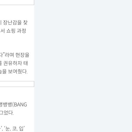
기 장난감을 찾
에서 쇼핑 과정
다”라며 현장을
를 권유하자 태
습을 보여줬다.
‘뱅뱅뱅(BANG
그었다.
눈, 코, 입’