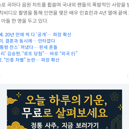
솔로 곡마다 음원 차트를 휩쓸며 국내외 팬들의 폭발적인 사랑을 받
뮤직비디오 촬영을 통해 인연을 맺은 배우 민효린과 4년 열애 끝에 
아들 한 명을 두고 있다.
혜, 20년 만에 싹 다 ‘공개’… 파장 확산
보미, 결혼과 동시에… 안타깝다
대통령 찬스’ 꺼냈다… 판세 흔들
’ 김승현, “로또 당첨”… 바로 “외국 行”
 “인종 차별” 논란… 파장 확산