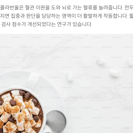
플라반올은 혈관 이완을 도와 뇌로 가는 혈류를 늘려줍니다. 전
지면 집중과 판단을 담당하는 영역이 더 활발하게 작동합니다. 짧
 검사 점수가 개선되었다는 연구가 있습니다.