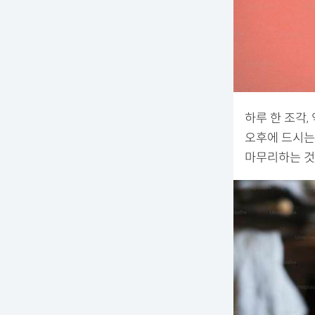
하루 한 조각,
오후에 드시는
마무리하는 것