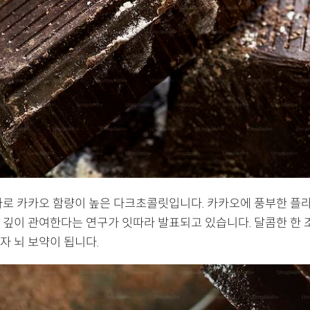
바로 카카오 함량이 높은 다크초콜릿입니다. 카카오에 풍부한 플
 깊이 관여한다는 연구가 잇따라 발표되고 있습니다. 달콤한 한 
자 뇌 보약이 됩니다.