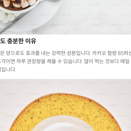
도 충분한 이유
은 양으로도 효과를 내는 강력한 성분입니다. 카카오 함량 85퍼
각이면 하루 권장량을 채울 수 있습니다. 많이 먹는 것보다 매일 
적입니다.