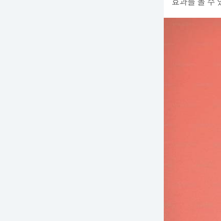
효과를 볼 수 