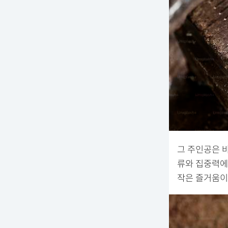
그 주인공은 
류와 집중력에
작은 즐거움이