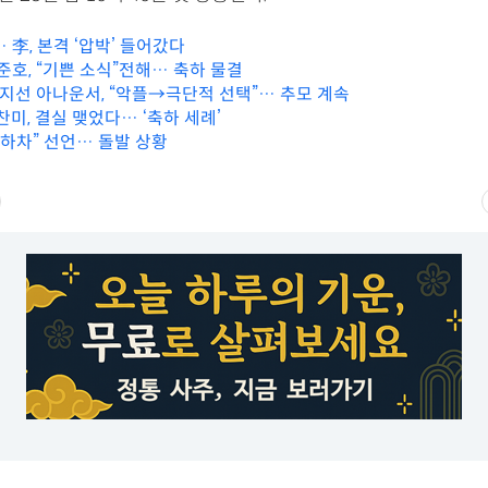
 李, 본격 ‘압박’ 들어갔다
준호, “기쁜 소식”전해… 축하 물결
송지선 아나운서, “악플→극단적 선택”… 추모 계속
찬미, 결실 맺었다… ‘축하 세례’
“하차” 선언… 돌발 상황