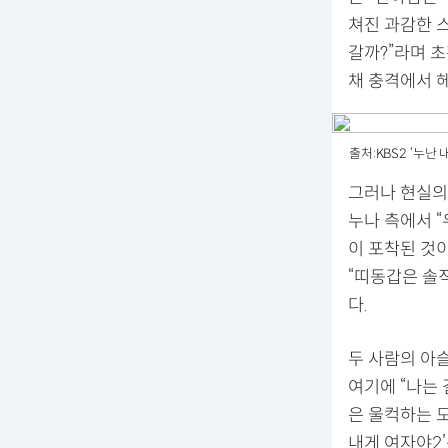
쳐진 과감한 스
갈까?”라며 
채 충격에서 
출처:KBS2 ‘누난 
그러나 현실의
누나 측에서 “
이 포착된 것이
“띠동갑은 솔
다.
두 사람의 아
여기에 “나는
은 울컥하는 모
내게 여자야2’