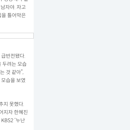
 남자야. 자고
입을 틀어막은
 급반전됐다.
을 두려는 모습
 것 같아”,
 모습을 보였
추지 못했다.
이어지자 한혜진
KBS2 ‘누난