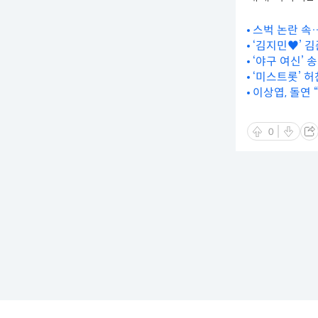
스벅 논란 속…
‘김지민♥’ 김
‘야구 여신’ 
‘미스트롯’ 허
이상엽, 돌연 
0