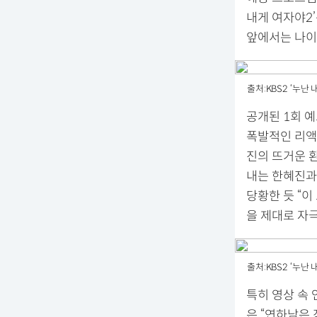
내게 여자야2
앞에서는 나이
출처:KBS2 ‘누난 
공개된 1회 예
폭발적인 리액
진의 뜨거운 환
내는 한혜진과
당황한 듯 “
을 제대로 자
출처:KBS2 ‘누난 
특히 영상 속
은 “연하남은 