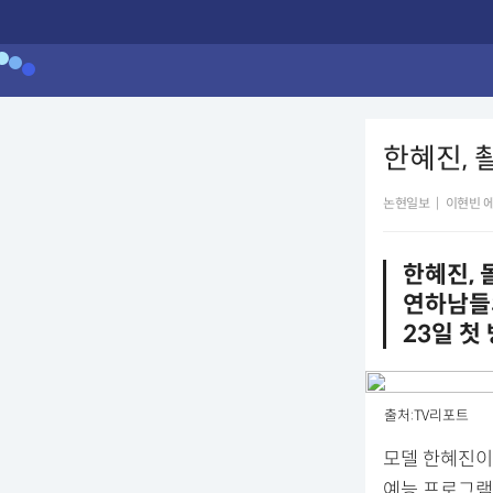
한혜진, 
논현일보
|
이현빈 
한혜진, 
연하남들
23일 첫
출처:TV리포트
모델 한혜진이 
예능 프로그램 