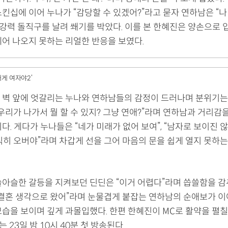
킨십에 이어 누나가 “감당할 수 있겠어?”라고 묻자 연하남은 “나
초강력 돌직구를 날려 쐐기를 박았다. 이를 본 한혜진은 양손으로 
헤어 나오지 못하는 리얼한 반응을 보였다.
내게 여자야2’
 벽 앞에 엇갈리는 누나와 연하남들의 감정이 드러나며 분위기는
우리가 나가서 뭘 할 수 있지? 그냥 연애?”라며 연하남과 거리감
다. 게다가 누나들은 “네가 미래가 없어 보여”, “남자로 보이진 않는
직히 오버야”라며 차갑게 선을 그어 마음의 문을 쉽게 열지 못하는
슬아슬한 갈등을 지켜보던 딘딘은 “이거 어렵다”라며 씁쓸함을 감
 결혼 생각으로 왔어”라며 눈물겹게 붙잡는 연하남의 순애보가 
습을 보이며 깊게 과몰입했다. 한편 한혜진이 MC로 활약을 펼칠 
는 23일 밤 10시 40분 첫 방송된다.