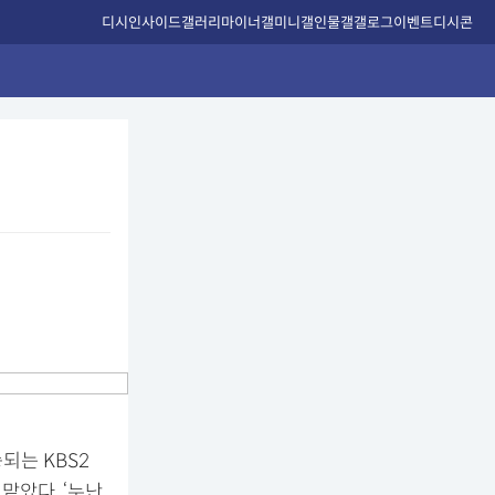
디시인사이드
갤러리
마이너갤
미니갤
인물갤
갤로그
이벤트
디시콘
되는 KBS2
맡았다. ‘누난