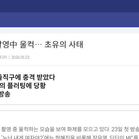
촬영中 울컥… 초유의 사태
에디터
|
2026.05.23
돌직구에 충격 받았다
의 플러팅에 당황
 방송
촬영 중 울컥하는 모습을 보여 화제를 모으고 있다. 23일 첫 방송
‘누난 내게 여자야2’에는 한혜진을 비롯해 장우영, 딘딘이 MC를 