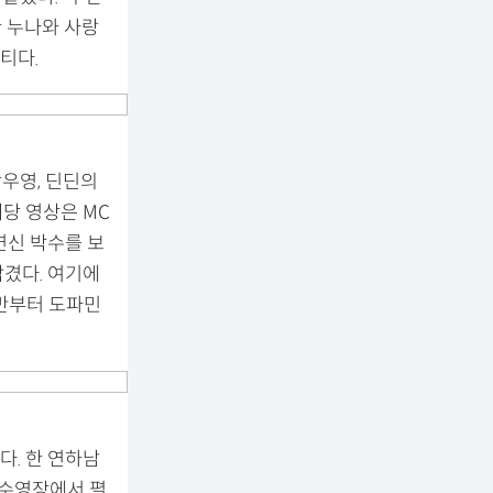
한 누나와 사랑
티다.
장우영, 딘딘의
당 영상은 MC
연신 박수를 보
겼다. 여기에
초반부터 도파민
. 한 연하남
. 수영장에서 펼