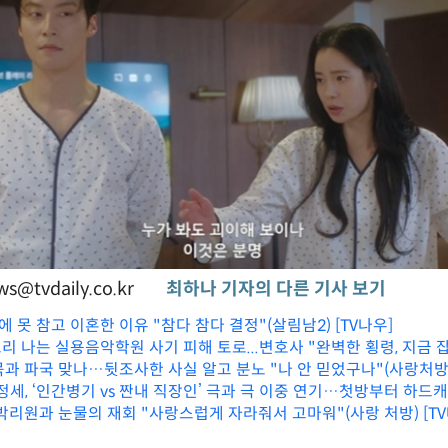
s@tvdaily.co.kr
최하나 기자의 다른 기사 보기
세에 못 참고 이혼한 이유 "참다 참다 결정"(살림남2) [TV나우]
 소리 나는 실용음악학원 사기 피해 토로...변호사 "완벽한 횡령, 지금 
묵과 파국 맞나…뒷조사한 사실 알고 분노 "나 안 믿었구나"(사랑처방)
정세, ‘인간병기 vs 짠내 직장인’ 극과 극 이중 연기…첫방부터 하드
박리원과 눈물의 재회 "사랑스럽게 자라줘서 고마워"(사랑 처방) [TV