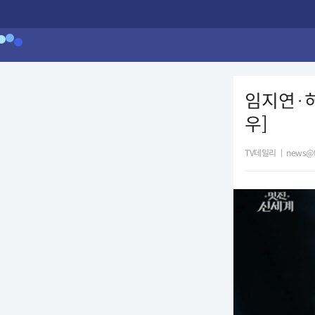
임지연·허
우]
TV데일리
|
news@t