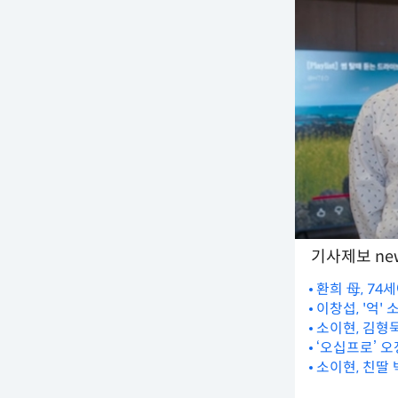
기사제보 new
환희 母, 74
이창섭, '억'
소이현, 김형
‘오십프로’ 오
소이현, 친딸 