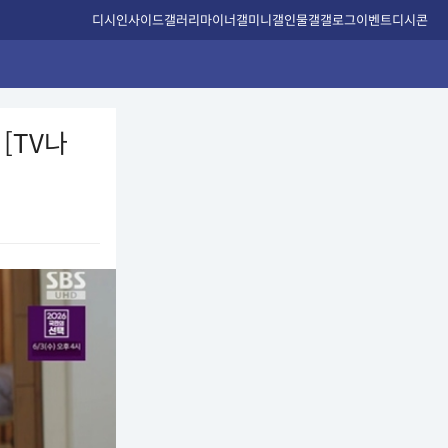
디시인사이드
갤러리
마이너갤
미니갤
인물갤
갤로그
이벤트
디시콘
[TV나