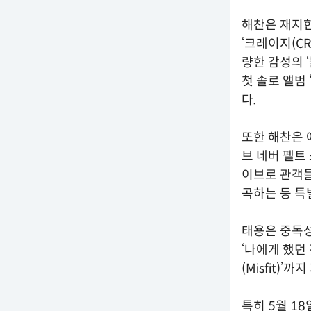
해찬은 재지한 
‘크레이지(CR
량한 감성의 ‘롤
첫 솔로 앨범
다.
또한 해찬은 에
브 네버 펠트 소
이브로 관객들
곡하는 등 특
태용은 중독성 
‘나에게 했던 
(Misfit
특히 5월 18