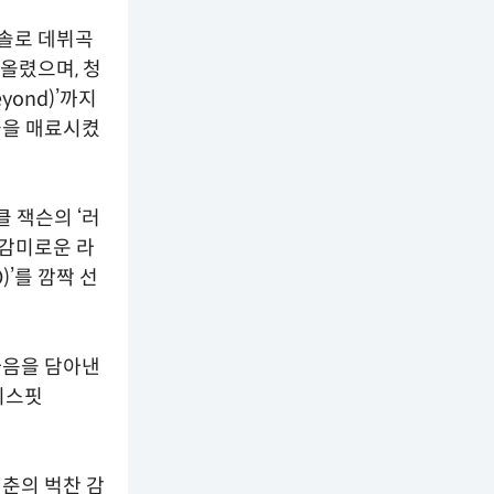
, 솔로 데뷔곡
어올렸으며, 청
eyond)’까지
객들을 매료시켰
클 잭슨의 ‘러
의 감미로운 라
’를 깜짝 선
 마음을 담아낸
‘미스핏
청춘의 벅찬 감