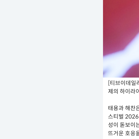
[티브이데일리
제의 하이라
태용과 해찬은
스티벌 2026
성이 돋보이
뜨거운 호응을