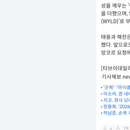
성을 깨우는 ‘
을 더했으며,
(WYLD)’
태용과 해찬은
했다. 앞으로
앙코르 요청에
[티브이데일리 
기사제보 new
'군체'·'마이클
이소라, 퀸 네
지코, 경사 
정용화, '202
허남준, 손목
0