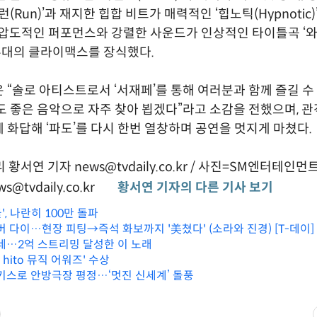
런(Run)’과 재지한 힙합 비트가 매력적인 ‘힙노틱(Hypnotic
 압도적인 퍼포먼스와 강렬한 사운드가 인상적인 타이틀곡 ‘
로 무대의 클라이맥스를 장식했다.
 “솔로 아티스트로서 ‘서재페’를 통해 여러분과 함께 즐길 수
도 좋은 음악으로 자주 찾아 뵙겠다”라고 소감을 전했으며, 
 화답해 ‘파도’를 다시 한번 열창하며 공연을 멋지게 마쳤다.
황서연 기자 news@tvdaily.co.kr / 사진=SM엔터테인먼트
s@tvdaily.co.kr
황서연 기자의 다른 기사 보기
', 나란히 100만 돌파
버 다이…현장 피팅→즉석 화보까지 '美쳤다' (소라와 진경) [T-데이]
났네…2억 스트리밍 달성한 이 노래
6 hito 뮤직 어워즈' 수상
 키스로 안방극장 평정…‘멋진 신세계’ 돌풍