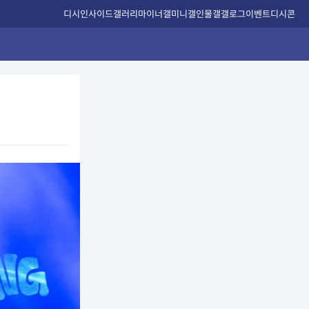
디시인사이드
갤러리
마이너갤
미니갤
인물갤
갤로그
이벤트
디시콘