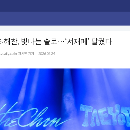
용∙해찬, 빛나는 솔로…‘서재페’ 달궜다
vdaily.co.kr 황서연 기자
|
2026.05.24