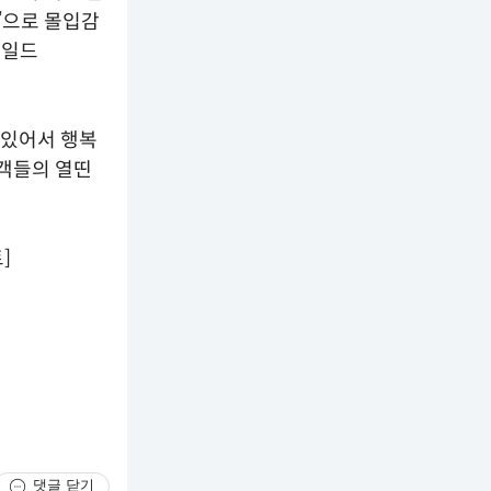
)’으로 몰입감
와일드
 있어서 행복
관객들의 열띤
]
댓글 닫기