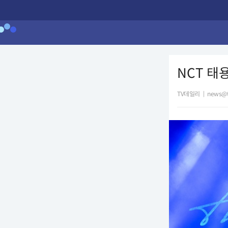
NCT 태
TV데일리
|
news@t