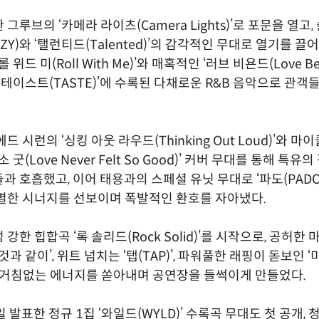
그루브의 ‘카메라 라이츠(Camera Lights)’로 포문을 열고
ZY)와 ‘탤런티드(Talented)’의 감각적인 무대로 열기를 끌
 위드 미(Roll With Me)’와 매혹적인 ‘러브 비욘드(Love B
 ‘테이스트(TASTE)’에 수록된 다채로운 R&B 음악으로 관
드 시런의 ‘싱킹 아웃 라우드(Thinking Out Loud)’와 마이
 굿(Love Never Felt So Good)’ 커버 무대를 통해 특유
과 호흡했고, 이어 태용과의 스페셜 유닛 무대로 ‘파도(PADO)
별한 시너지를 선보이며 폭발적인 환호를 자아냈다.
강한 힙합곡 ‘록 솔리드(Rock Solid)’를 시작으로, 공허한
것과 같이’, 위트 넘치는 ‘탭(TAP)’, 파워풀한 래핑이 돋보인 
)’까지 거침없는 에너지를 쏟아내며 공연장을 들썩이게 만들었다.
일 발표한 정규 1집 ‘와일드(WYLD)’ 수록곡 무대도 첫 공개, 