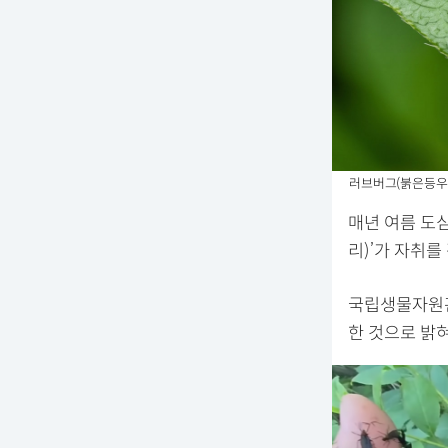
러브버그(붉은등우단
매년 여름 도
리)’가 자취를
국립생물자원관
한 것으로 밝