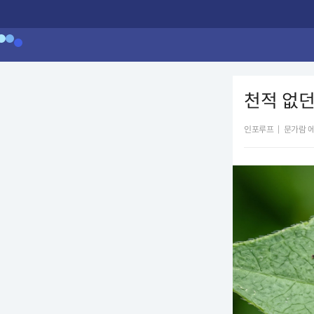
천적 없던
인포루프
|
문가람 