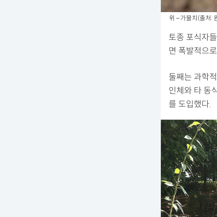
위 – 가물치(출처:
토종 포식자들
면 폭발적으로
둘째는 과학적
인체와 타 동
를 도입했다.