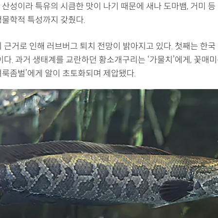
 산성이라 특유의 시큼한 맛이 나기 때문에 새나 도마뱀, 거미 등
생물학적 특성까지 갖췄다.
지 근거로 인해 러브버그 퇴치 전망이 밝아지고 있다. 첫째는 한국
이다. 과거 생태계를 교란하던 황소개구리는 ‘가물치’에게, 꽃매미
벼룩좀벌’에게 알이 초토화되며 제압됐다.