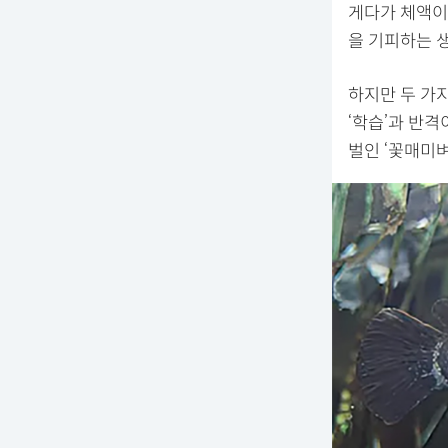
게다가 체액이
을 기피하는 
하지만 두 가
‘학습’과 반격
벌인 ‘꽃매미