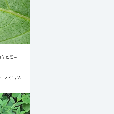
은등우단털파
로 가장 유사