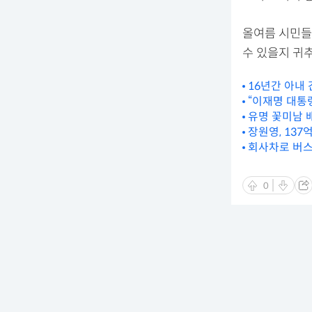
올여름 시민들
수 있을지 귀
16년간 아내
“이재명 대통
유명 꽃미남 
장원영, 13
회사차로 버스
0