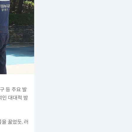
구 등 주요 발
적인 대대적 방
을 꿇었듯, 러