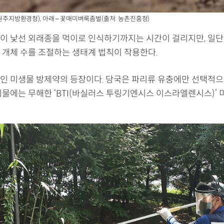
 원주지방환경청), 아래 – 꽃매미벼룩좀벌(출처: 농촌진흥청)
이 낯선 외래종을 먹이로 인식하기까지는 시간이 걸리지만, 일단
 개체 수를 조절하는 생태계 법칙이 작용한다.
인 미생물 방제약의 등장이다. 당국은 파리류 유충에만 선택적
식물에는 무해한 ‘BTI(바실러스 투링기엔시스 이스라엘렌시스)’