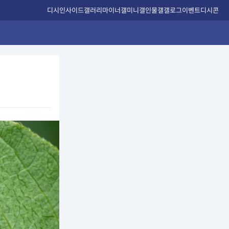
디시인사이드
갤러리
마이너갤
미니갤
인물갤
갤로그
이벤트
디시콘