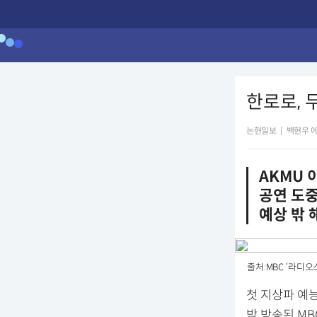
한로로, 무
논현일보
|
백현우 
AKMU
공연 도중
예상 밖
출처:MBC ‘라디오
첫 지상파 예
밤 방송된 MB