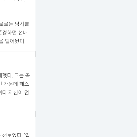
한로로는 당시를
존경하던 선배
을 털어놨다.
했다. 그는 곡
런 가운데 페스
려다 자신이 던
선보였다. ‘입