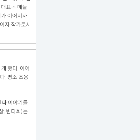
께 대표곡 메들
대가 이어지자
터이자 작가로서
게 했다. 이어
. 평소 조용
진짜 이야기를
상, 변다희)는