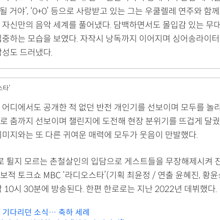
게 될 거야’, ‘0+0’ 등으로 사랑받고 있는 그는 우쿨렐레 연주와 함
 자신만의 음악 세계를 풀어냈다. 담백하면서도 몰입감 있는 무
집중하는 모습을 보였다. 자작시 낭독까지 이어지며 싱어송라이
감성도 드러냈다.
스타’
 어디에서도 공개한 적 없던 반전 개인기를 선보이며 모두를 놀라
로 춤까지 선보이며 챌린지에 도전해 현장 분위기를 뜨겁게 달궜다
이미지와는 또 다른 귀여운 매력에 모두가 웃음이 만발했다.
로 튈지 모르는 촌철살인의 입담으로 게스트들을 무장해제시켜 
적 토크쇼 MBC ‘라디오스타’(기획 최윤정 / 연출 윤혜진, 황윤
 10시 30분에 방송된다. 한편 한로로는 지난 2022년 데뷔했다.
킴, 기다리던 소식… 축하 세례