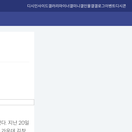
디시인사이드
갤러리
마이너갤
미니갤
인물갤
갤로그
이벤트
디시콘
. 지난 20일
진 가운데 김창