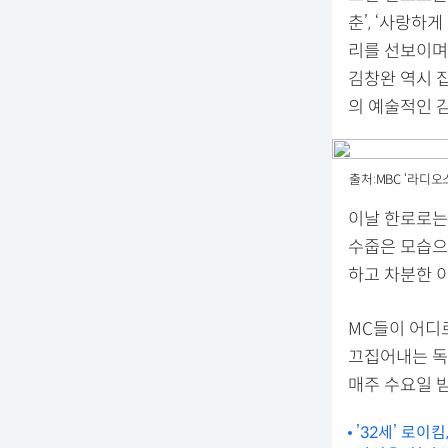
춘’, ‘사랑하
리를 선보이며
김창완 역시 
의 예술적인 
출처:MBC ‘라디오
이날 한로로는
수줍은 모습으
하고 차분한 
MC들이 어디
끄집어내는 독보
매주 수요일 밤
’32세’ 로이