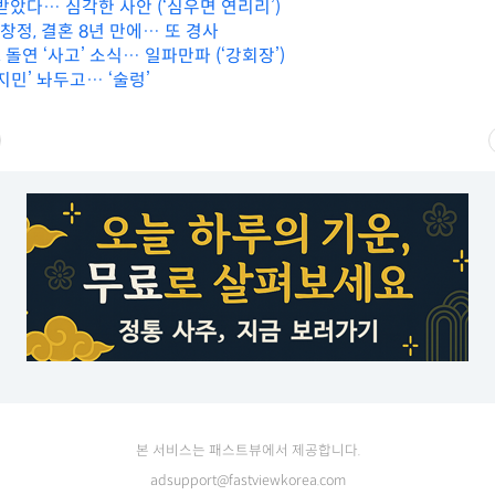
받았다… 심각한 사안 (‘심우면 연리리’)
임창정, 결혼 8년 만에… 또 경사
, 돌연 ‘사고’ 소식… 일파만파 (‘강회장’)
지민’ 놔두고… ‘술렁’
본 서비스는 패스트뷰에서 제공합니다.
adsupport@fastviewkorea.com