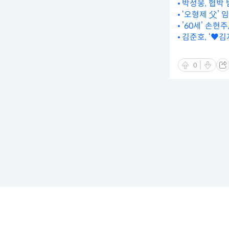
박성웅, 협박 
‘오형제 父’ 
’60세’ 손현주
김준호, ‘♥김
0