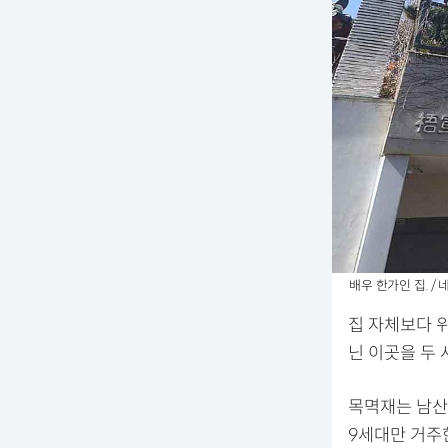
배우 한가인 집. /
집 자체보다 위
닌 이곳을 두 
목멱재는 남산의
9세대만 거주한