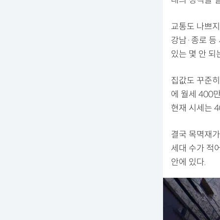
교통도 나쁘지
강남·종로 등
있는 몇 안 되
집값도 꾸준히 
에 월세 40
현재 시세는 
결국 목멱재가
세대 수가 적어
안에 있다.