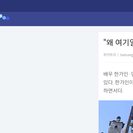
“왜 여기
위키트리
|
taesung
배우 한가인·
있다. 한가인이
하면서다.