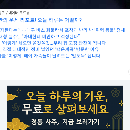
구. / 네이버 로드뷰
만의 운세 리포트! 오늘 하루는 어떨까?
 자란다는데…대구 버스 화물칸서 포착돼 난리 난 '위험 동물' 정체
대형 실수'...“아내한테 미안하고 걱정된다”
'이렇게' 섞으면 쫄깃쫄깃...우리 집 고정 반찬이 됩니다
, 직접 대대적인 정비 벌였던 '백운계곡' 방문한 이유
자를 '이렇게' 해야 가족들이 달려드는 '밥도둑' 됩니다