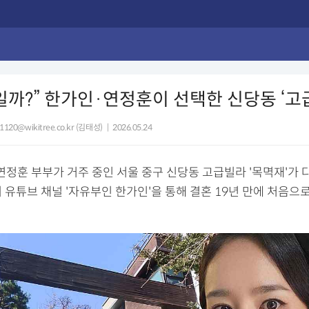
일까?” 한가인·연정훈이 선택한 신당동 ‘고
1120@wikitree.co.kr (김태성)
|
2026.05.24
연정훈 부부가 거주 중인 서울 중구 신당동 고급빌라 '목멱재'가 
 유튜브 채널 '자유부인 한가인'을 통해 결혼 19년 만에 처음으