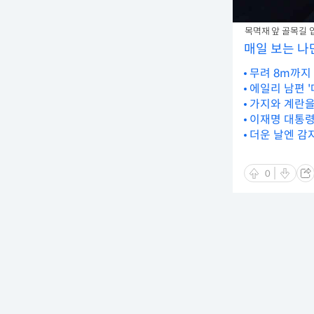
목멱재 앞 골목길 입
매일 보는 나
무려 8m까지
에일리 남편 '
가지와 계란을 
이재명 대통령
더운 날엔 감
0