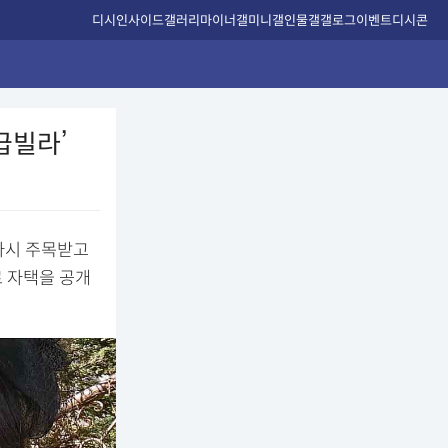
디시인사이드
갤러리
마이너갤
미니갤
인물갤
갤로그
이벤트
디시콘
급빌라’
다시 주목받고
로 자택을 공개